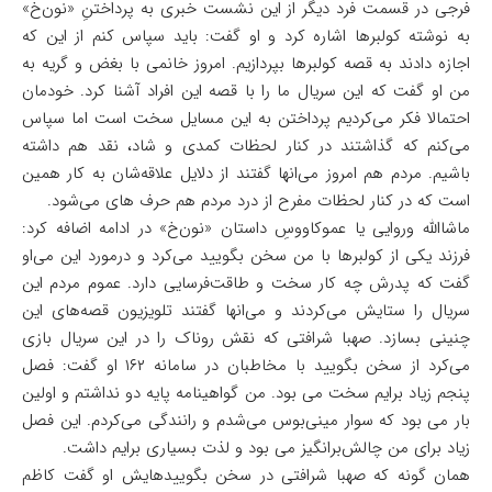
فرجی در قسمت فرد دیگر از این نشست خبری به پرداختنِ «نون‌خ»
به نوشته کولبرها اشاره کرد و او گفت: باید سپاس کنم از این که
اجازه دادند به قصه کولبرها بپردازیم. امروز خانمی با بغض و گریه به
من او گفت که این سریال ما را با قصه این افراد آشنا کرد. خودمان
احتمالا فکر می‌کردیم پرداختن به این مسایل سخت است اما سپاس
می‌کنم که گذاشتند در کنار لحظات کمدی و شاد، نقد هم داشته
باشیم. مردم هم امروز می‌انها گفتند از دلایل علاقه‌شان به کار همین
است که در کنار لحظات مفرح از درد مردم هم حرف های می‌شود.
ماشاالله وروایی یا عموکاووسِ داستان «نون‌خ» در ادامه اضافه کرد:
فرزند یکی از کولبرها با من سخن بگویید می‌کرد و درمورد این می‌او
گفت که پدرش چه کار سخت و طاقت‌فرسایی دارد. عموم مردم این
سریال را ستایش می‌کردند و می‌انها گفتند تلویزیون قصه‌های این
چنینی بسازد. صهبا شرافتی که نقش روناک را در این سریال بازی
می‌کرد از سخن بگویید با مخاطبان در سامانه ۱۶۲ او گفت: فصل
پنجم زیاد برایم سخت می بود. من گواهینامه پایه دو نداشتم و اولین
بار می بود که سوار مینی‌بوس می‌شدم و رانندگی می‌کردم. این فصل
زیاد برای من چالش‌برانگیز می بود و لذت بسیاری برایم داشت.
همان گونه که صهبا شرافتی در سخن بگویید‌هایش او گفت کاظم