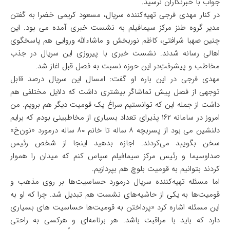
جواب با خبرنگاران نرسید.
در کنار مهدی فرجی تهیه‌کننده سریال، مسعود کریمی خضرا به گفتن
مدیر گروه طنز مرکز سیمافیلم به نشست خبری آمده می بود. این
چنین صهبا شرافتی، کاظم نوربخش و ماشاءالله وروایی هم پاسخگوی
اهالی رسانه شدند. نشست خبری با پیروزی این سریال در جذب
مخاطب و پیشرفتِ‌در این حوزه نسبت به فصل قبل اغاز شد.
مهدی فرجی در این باره او گفت: امسال این سریال درصد قابل
توجهی از فصل پیش تماشاگر بیشتری داشت که دلایل مختلفی هم
داشت از جمله این که توانستیم سراغ یک قومیت دیگر هم برویم. من
امروز در سامانه ۱۶۲ پذیرای تعداد بسیاری از مخاطبینی بودم که برایم
دلنشین می بود از پسربچه ۸ ساله تا خانم ۸۰ ساله درمورد «نون‌خ»
سخن بگویید می‌کردند. اجازه بدهید اینجا از شخص رئیس
صداوسیما و رئیس مرکز سیمافیلم سپاس کنم که میدان را هموار
کردند بتوانیم به قومیت بلوچ هم بپردازیم.
اما مسئله تهیه‌کننده سریال درمورد حساسیت‌ها بر روی مذهب و
قومیت‌ها به یکی از حاشیه‌های نشست هم تبدیل شد. چرا که او به
این مسئله اشاره کرد «پرداختن به قومیت‌ها حساسیت های بسیاری
دارد که باید با مراقبت باشد. هر برنامه‌ای و هرکسی به راحتی