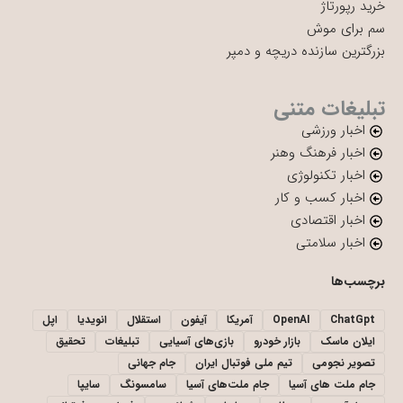
خرید رپورتاژ
سم برای موش
بزرگترین سازنده دریچه و دمپر
تبلیغات متنی
اخبار ورزشی
اخبار فرهنگ وهنر
اخبار تکنولوژی
اخبار کسب و کار
اخبار اقتصادی
اخبار سلامتی
برچسب‌ها
ChatGpt
OpenAI
آمریکا
آیفون
استقلال
انویدیا
اپل
ایلان ماسک
بازار خودرو
بازی‌های آسیایی
تبلیغات
تحقیق
تصویر نجومی
تیم ملی فوتبال ایران
جام جهانی
جام ملت های آسیا
جام ملت‌های آسیا
سامسونگ
سایپا