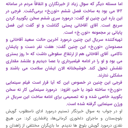
اما مسئله دیگر که سوال زیاد از خبرنگاران و اتفاقاً مردم در سامانه
۱۶۲ می بود به ساخت فصل ششم «نون‌خ» برمی‌گشت. فرجی در
این باره این چنین او گفت: درمورد سری ششم سخن بگویید کردن
سریع است. آقای آقاخانی پستی گذاشت و او گفت این فصل
پایانی بر مجموعه «نون.خ» است.
تهیه‌کننده سریال این چنین درمورد آخرین حالت سعید آقاخانی و
مصدومان «نون‌خ» این چنین گفت: هفت نفر دست و پایشان
ناکامی. آقای آقاخانی هم از ارتفاع سقوطی داشت که ۱۰ روز بستری
می بود و او را در ادامه فیلمبرداری با عصا دیدیم و علتشد مقداری
نقشش تحول کند. خوشبختانه الان ایشان سلامت می باشند و
مشکلی ندارند.
فرجی این چنین در خصوص این که آیا قرار است فیلم سینمایی
«نون‌خ» ساخته شود یا خیر، افزود: درمورد سینمایی کار نه سخن
بگویید خاصی شده و نه تصمیمی برای ادامه ساخت این سریال در
ورژن سینمایی گرفته شده است.
او در جواب به سوال خبرنگار تسنیم درمورد ادای نامطلوب گویش
بلوچستان و ماجرای دلخوری کرمانی‌ها، پافشاری کرد: من هیچ
نقدی درمورد گویش بلوچ ها ندیدم. ما بازیگران مختلفی از زاهدان و