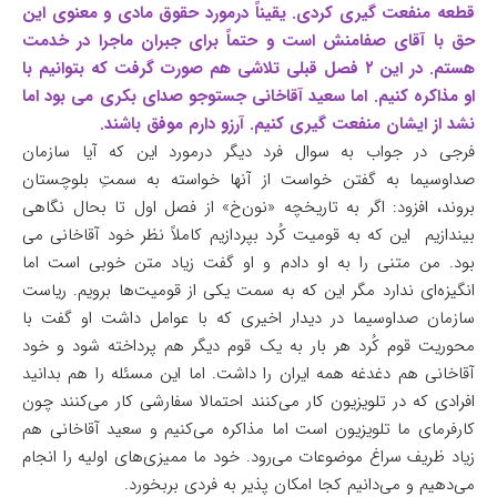
قطعه منفعت گیری کردی. یقیناً درمورد حقوق مادی و معنوی این
حق با آقای صفامنش است و حتماً برای جبران ماجرا در خدمت
هستم. در این ۲ فصل قبلی تلاشی هم صورت گرفت که بتوانیم با
او مذاکره کنیم. اما سعید آقاخانی جستوجو صدای بکری می بود اما
نشد از ایشان منفعت گیری کنیم. آرزو دارم موفق باشند.
فرجی در جواب به سوال فرد دیگر درمورد این که آیا سازمان
صداوسیما به گفتن خواست از آنها خواسته به سمتِ بلوچستان
بروند، افزود: اگر به تاریخچه «نون‌خ» از فصل اول تا بحال نگاهی
بیندازیم این که به قومیت کُرد بپردازیم کاملاً نظر خود آقاخانی می
بود. من متنی را به او دادم و او گفت زیاد متن خوبی است اما
انگیزه‌ای ندارد مگر این که به سمت یکی از قومیت‌ها برویم. ریاست
سازمان صداوسیما در دیدار اخیری که با عوامل داشت او گفت با
محوریت قوم کُرد هر بار به یک قوم دیگر هم پرداخته شود و خود
آقاخانی هم دغدغه همه ایران را داشت. اما این مسئله را هم بدانید
افرادی که در تلویزیون کار می‌کنند احتمالا سفارشی کار می‌کنند چون
کارفرمای ما تلویزیون است اما مذاکره می‌کنیم و سعید آقاخانی هم
زیاد ظریف سراغ موضوعات می‌رود. خود ما ممیزی‌های اولیه را انجام
می‌دهیم و می‌دانیم کجا امکان پذیر به فردی بربخورد.