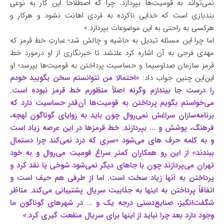
نمی‌تواند به قومیت‌ها بپردازد. چرا که اصطلاحاً این کار به نوعی
بندبازی است که خدایی ناکرده به فردی اهانت نشود و هرکار و
هرکسی به راحتی به این موضوعات بپردازد.»
اما چرا این مسئله تبدیل به حاشیه و چالش شد؛ عبارتِ خط قرمز که
مهدی فرجی به آن اشاره کرد علتشد تا خبرنگاری از او درمورد خط
قرمز سازمان صداوسیما و حساسیت پرداختن به قومیت‌ها بپرسد؛ او
این‌این چنین جواب داد:
«احتمالا من نتوانستم سخن بگویید خودم
را درست جا بیندازم وگرنه اصلاً منظورم خط قرمز نبوده است.
می‌خواستم بگویم پرداختن به قومیت‌ها آن‌قدر حساسیت دارد که
برنامه‌سازان سراغش نمی‌روال چون باید به زوایای گوناگون لهجه،
فرهنگ، پوشش و … بپردازند. خط قرمزها در این عرصه زیاد است
و به کلمه حرف های می‌شود «سری که درد نمی‌کند چرا دستمال
ببندند» از این رو همکاران کمتر سراغ قومیت می‌روال و به خود
تهران می‌پردازند چون با جاهای دیگر نمی‌شود شوخی یا نقد کرد و
پرداختن به آنها زیاد سخت است. اما از طرفی هم حیف است و
اتفاقاً پرداختن به اینها به جذابیت سریال پشتیبانی می‌کند. مناظر
شگفت‌انگیز، صنایع‌دستی درجه یک و … در شهرهای گوناگون ما
وجود دارد بعد چرا نباید از اینها برای سریال منفعت گیری کرد.»