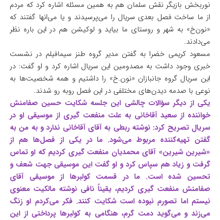
نوربخش بازیگر نقش سلمان هم به همین مسئله اشاره کرد که مردم
از ما ساخت فصل بعدی سریال را می‌پرسیدند و یا می‌انها گفتند که
«نون‌خ» به شهر و روستای ما بیاید و لوکیشن هم در این باره نظر
می‌دادند.
مسعود کریمی خضرا به گفتن مدیر گروه طنز سیمافیلم در نشست
خبری وجود داشت به مصدومین این سریال اشاره کرد و او گفت: در
این سریال گروه جانبازان «نون.خ» را داشتیم و همه شخصیت‌ها به
نوعی با صدمه دیدن‌های مختلفی در این فصل روبه رو شدند.
یکی از دیگر سؤالات چالشی این جلسه شکایت حسین صفامنش
خواننده از سعید آقاخانی به علت منفعت گیری از موسیقی او در
سریال تصریح کرد: نوشته ربطی به آقای آقاخانی ندارد و به من به
گفتن تهیه‌کننده مربوط می‌شود. ما در یکی از فصل‌ها هم از
«شیرین شیرین» آقای محمدیان منفعت گیری کردیم که او تماس
گرفت و زیاد هم سپاس کرد و او گفت این موسیقی جهت شعف و
تحسین شده است. ما در قسمت کولبرها از موسیقی آقای
صفامنش منفعت گیری کردیم، یقیناً نافی نوشته مالکیت معنوی
نیستم اما تصورم نبوده است شکایت کنند. فکر می‌کردم او زنگ
می‌زند و می‌گوید دمت گرم، هنگامی به کولبرها پرداختی از این