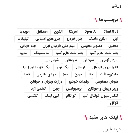
ورزشی
برچسب‌ها
ChatGpt
OpenAI
آمریکا
آیفون
استقلال
انویدیا
اپل
ایلان ماسک
بازار خودرو
بازی‌های آسیایی
تبلیغات
تحقیق
تصویر نجومی
تیم ملی فوتبال ایران
جام جهانی
جام ملت های آسیا
جام ملت‌های آسیا
سامسونگ
سایپا
سردار آزمون
سرطان
سپاهان
شیائومی
فدراسیون فوتبال
فوتبال
لیگ برتر
لیگ قهرمانان آسیا
مایکروسافت
متا
مریخ
مغز
مهدی طارمی
ناسا
هوش مصنوعی
واردات خودرو
وزارت ورزش و جوانان
وزیر ورزش و جوانان
پرسپولیس
چین
کشتی آزاد
کنفدراسیون فوتبال آسیا
کوالکام
کپی لینک
گلکسی
گوگل
لینک های مفید
خرید فالوور