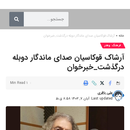
خانه
»
آرشاک قوکاسیان صدای ماندگار دوبله درگذشت_خبرخوان
فرهنگ وهنر
آرشاک قوکاسیان صدای ماندگار دوبله
درگذشت_خبرخوان
1 Min Read
علی باقری
Last updated: آبان ۷, ۱۴۰۳ ۸:۵۸ ق٫ظ