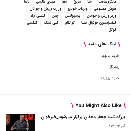
مایکروسافت
متا
مریخ
مغز
مهدی طارمی
ناسا
هوش مصنوعی
واردات خودرو
وزارت ورزش و جوانان
وزیر ورزش و جوانان
پرسپولیس
چین
کشتی آزاد
کنفدراسیون فوتبال آسیا
کوالکام
کپی لینک
گلکسی
گوگل
لینک های مفید
خرید فالوور
رپورتاژ
خرید رپورتاژ
You Might Also Like
بزرگداشت جعفر دهقان برگزار می‌شود_خبرخوان
آذر ۲۴, ۱۴۰۴