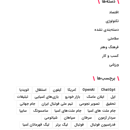
دسته‌ها
اقتصاد
تکنولوژی
دسته‌بندی نشده
سلامتی
فرهنگ وهنر
کسب و کار
ورزشی
برچسب‌ها
ChatGpt
OpenAI
آمریکا
آیفون
استقلال
انویدیا
اپل
ایلان ماسک
بازار خودرو
بازی‌های آسیایی
تبلیغات
تحقیق
تصویر نجومی
تیم ملی فوتبال ایران
جام جهانی
جام ملت های آسیا
جام ملت‌های آسیا
سامسونگ
سایپا
سردار آزمون
سرطان
سپاهان
شیائومی
فدراسیون فوتبال
فوتبال
لیگ برتر
لیگ قهرمانان آسیا