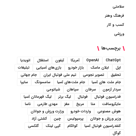
سلامتی
فرهنگ وهنر
کسب و کار
ورزشی
برچسب‌ها
ChatGpt
OpenAI
آمریکا
آیفون
استقلال
انویدیا
اپل
ایلان ماسک
بازار خودرو
بازی‌های آسیایی
تبلیغات
تحقیق
تصویر نجومی
تیم ملی فوتبال ایران
جام جهانی
جام ملت های آسیا
جام ملت‌های آسیا
سامسونگ
سایپا
سردار آزمون
سرطان
سپاهان
شیائومی
فدراسیون فوتبال
فوتبال
لیگ برتر
لیگ قهرمانان آسیا
مایکروسافت
متا
مریخ
مغز
مهدی طارمی
ناسا
هوش مصنوعی
واردات خودرو
وزارت ورزش و جوانان
وزیر ورزش و جوانان
پرسپولیس
چین
کشتی آزاد
کنفدراسیون فوتبال آسیا
کوالکام
کپی لینک
گلکسی
گوگل