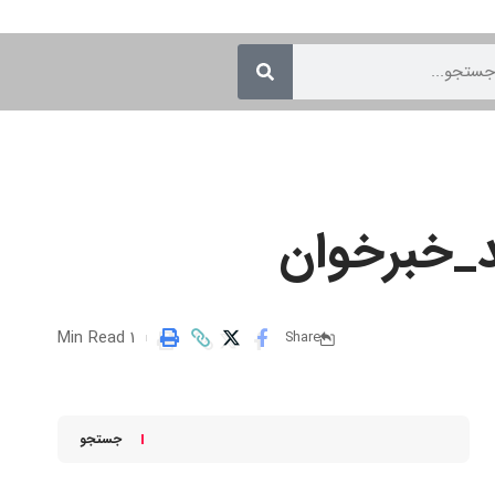
د_خبرخوان
1 Min Read
Share
جستجو