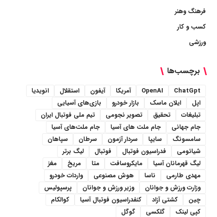
فرهنگ وهنر
کسب و کار
ورزشی
برچسب‌ها
ChatGpt
OpenAI
آمریکا
آیفون
استقلال
انویدیا
اپل
ایلان ماسک
بازار خودرو
بازی‌های آسیایی
تبلیغات
تحقیق
تصویر نجومی
تیم ملی فوتبال ایران
جام جهانی
جام ملت های آسیا
جام ملت‌های آسیا
سامسونگ
سایپا
سردار آزمون
سرطان
سپاهان
شیائومی
فدراسیون فوتبال
فوتبال
لیگ برتر
لیگ قهرمانان آسیا
مایکروسافت
متا
مریخ
مغز
مهدی طارمی
ناسا
هوش مصنوعی
واردات خودرو
وزارت ورزش و جوانان
وزیر ورزش و جوانان
پرسپولیس
چین
کشتی آزاد
کنفدراسیون فوتبال آسیا
کوالکام
کپی لینک
گلکسی
گوگل