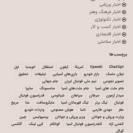
اخبار ورزشی
اخبار فرهنگ وهنر
اخبار تکنولوژی
اخبار کسب و کار
اخبار اقتصادی
اخبار سلامتی
برچسب‌ها
ChatGpt
OpenAI
آمریکا
آیفون
استقلال
انویدیا
اپل
ایلان ماسک
بازار خودرو
بازی‌های آسیایی
تبلیغات
تحقیق
تصویر نجومی
تیم ملی فوتبال ایران
جام جهانی
جام ملت های آسیا
جام ملت‌های آسیا
سامسونگ
سایپا
سردار آزمون
سرطان
سپاهان
شیائومی
فدراسیون فوتبال
فوتبال
لیگ برتر
لیگ قهرمانان آسیا
مایکروسافت
متا
مریخ
مغز
مهدی طارمی
ناسا
هوش مصنوعی
واردات خودرو
وزارت ورزش و جوانان
وزیر ورزش و جوانان
پرسپولیس
چین
کشتی آزاد
کنفدراسیون فوتبال آسیا
کوالکام
کپی لینک
گلکسی
گوگل