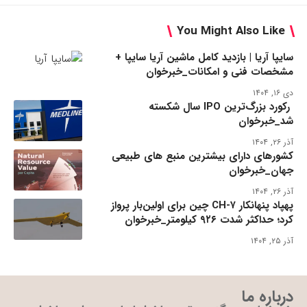
You Might Also Like
سایپا آریا | بازدید کامل ماشین آریا سایپا +
مشخصات فنی و امکانات_خبرخوان
دی ۱۶, ۱۴۰۴
رکورد بزرگ‌ترین IPO سال شکسته
شد_خبرخوان
آذر ۲۶, ۱۴۰۴
کشورهای دارای بیشترین منبع های طبیعی
جهان_خبرخوان
آذر ۲۶, ۱۴۰۴
پهپاد پنهانکار CH-۷ چین برای اولین‌بار پرواز
کرد؛ حداکثر شدت ۹۲۶ کیلومتر_خبرخوان
آذر ۲۵, ۱۴۰۴
درباره ما