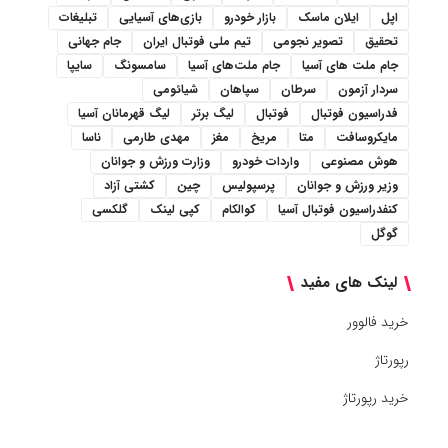
اپل
ایلان ماسک
بازار خودرو
بازی‌های آسیایی
تبلیغات
تحقیق
تصویر نجومی
تیم ملی فوتبال ایران
جام جهانی
جام ملت های آسیا
جام ملت‌های آسیا
سامسونگ
سایپا
سردار آزمون
سرطان
سپاهان
شیائومی
فدراسیون فوتبال
فوتبال
لیگ برتر
لیگ قهرمانان آسیا
مایکروسافت
متا
مریخ
مغز
مهدی طارمی
ناسا
هوش مصنوعی
واردات خودرو
وزارت ورزش و جوانان
وزیر ورزش و جوانان
پرسپولیس
چین
کشتی آزاد
کنفدراسیون فوتبال آسیا
کوالکام
کپی لینک
گلکسی
گوگل
لینک های مفید
خرید فالوور
رپورتاژ
خرید رپورتاژ