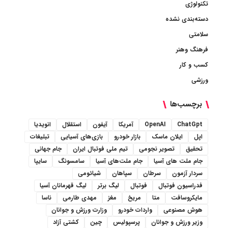
تکنولوژی
دسته‌بندی نشده
سلامتی
فرهنگ وهنر
کسب و کار
ورزشی
برچسب‌ها
ChatGpt
OpenAI
آمریکا
آیفون
استقلال
انویدیا
اپل
ایلان ماسک
بازار خودرو
بازی‌های آسیایی
تبلیغات
تحقیق
تصویر نجومی
تیم ملی فوتبال ایران
جام جهانی
جام ملت های آسیا
جام ملت‌های آسیا
سامسونگ
سایپا
سردار آزمون
سرطان
سپاهان
شیائومی
فدراسیون فوتبال
فوتبال
لیگ برتر
لیگ قهرمانان آسیا
مایکروسافت
متا
مریخ
مغز
مهدی طارمی
ناسا
هوش مصنوعی
واردات خودرو
وزارت ورزش و جوانان
وزیر ورزش و جوانان
پرسپولیس
چین
کشتی آزاد