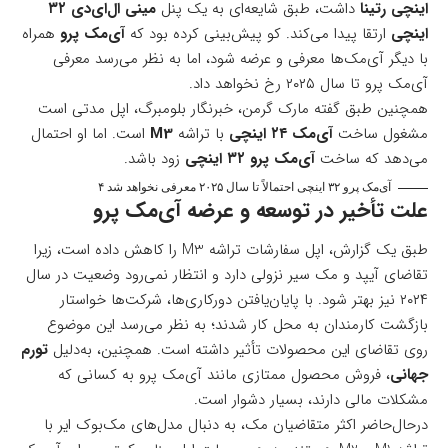
اینچی رتینا
داشت، طبق شایعه‌ای به یک پنل
مینی ال‌ای‌دی ۳۲
اینچی
ارتقا پیدا می‌کند. کو پیش‌بینی کرده بود که
آی‌مک پرو
همراه
با دیگر آی‌مک‌ها معرفی و عرضه شود، اما به نظر می‌رسد معرفی
آی‌مک پرو تا سال ۲۰۲۵ رخ نخواهد داد.
همچنین طبق گفته مارک گرمن، خبرنگار بلومبرگ، اپل مدتی است
مشغول ساخت
آی‌مک ۲۴ اینچی
با تراشه
M3
است. اما او احتمال
می‌دهد که ساخت
آی‌مک پرو ۳۲ اینچی
زود باشد.
آی‌مک پرو ۳۲ اینچی احتمالاً تا سال ۲۰۲۵ معرفی نخواهد شد ۴
علت تأخیر در توسعه و عرضه آی‌مک پرو
طبق یک گزارش، اپل سفارشات تراشه M3 را کاهش داده است، زیرا
تقاضای آیپد و مک سیر نزولی دارد و انتظار نمی‌رود وضعیت در سال
۲۰۲۴ نیز بهتر شود. با پایان‌یافتن دورکاری‌ها، شرکت‌ها خواستار
بازگشت کارمندان به محل کار شدند؛ به نظر می‌رسد این موضوع
روی تقاضای این محصولات تأثیر داشته است. همچنین، به‌دلیل
تورم
جهانی
، فروش محصول ممتازی مانند آی‌مک پرو به کسانی که
مشکلات مالی دارند، بسیار دشوار است.
درحال‌حاضر اکثر متقاضیان مک، به دنبال مدل‌های مک‌بوک ایر با