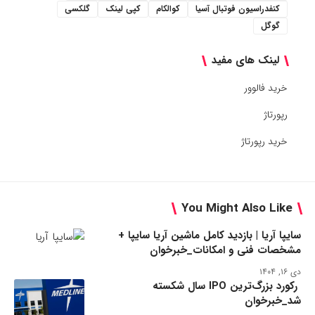
کنفدراسیون فوتبال آسیا
کوالکام
کپی لینک
گلکسی
گوگل
لینک های مفید
خرید فالوور
رپورتاژ
خرید رپورتاژ
You Might Also Like
سایپا آریا | بازدید کامل ماشین آریا سایپا +
مشخصات فنی و امکانات_خبرخوان
دی ۱۶, ۱۴۰۴
رکورد بزرگ‌ترین IPO سال شکسته
شد_خبرخوان