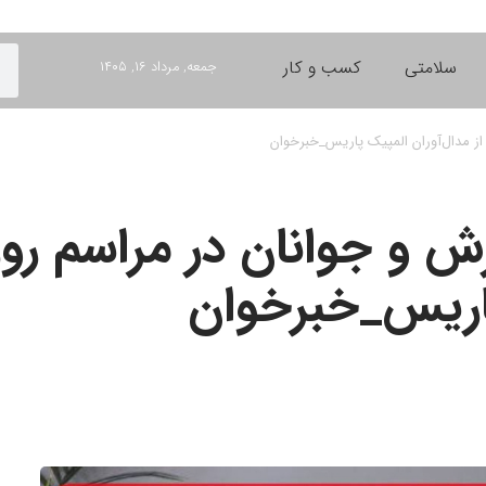
سلامتی
کسب و کار
جمعه, مرداد ۱۶, ۱۴۰۵
از مدال‌آوران المپیک پاریس_خبرخوان
زش و جوانان در مراسم ر
پاریس_خبرخوان