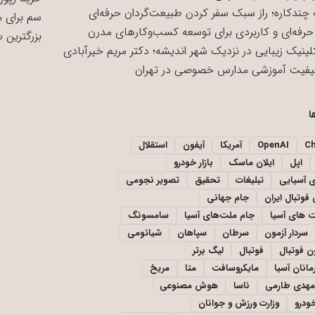
چندکاره؛ راز سبک سفر کردن طبیعت‌گردان حرفه‌ای
سم برای 
حرفه‌ای و کاربردی برای توسعه کسب‌وکارهای مدرن
بزرگترین 
لینیک زیبایی در نزدیک شهر اندیشه؛ دکتر مریم خیرآبادی
یفیت آموزشی مدارس خصوصی در تهران
ا
C
OpenAI
آمریکا
آیفون
استقلال
اپل
ایلان ماسک
بازار خودرو
ی آسیایی
تبلیغات
تحقیق
تصویر نجومی
فوتبال ایران
جام جهانی
 های آسیا
جام ملت‌های آسیا
سامسونگ
سردار آزمون
سرطان
سپاهان
شیائومی
ن فوتبال
فوتبال
لیگ برتر
مانان آسیا
مایکروسافت
متا
مریخ
مهدی طارمی
ناسا
هوش مصنوعی
خودرو
وزارت ورزش و جوانان