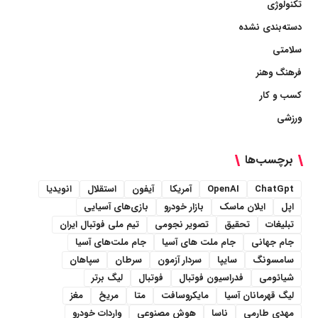
تکنولوژی
دسته‌بندی نشده
سلامتی
فرهنگ وهنر
کسب و کار
ورزشی
برچسب‌ها
ChatGpt
OpenAI
آمریکا
آیفون
استقلال
انویدیا
اپل
ایلان ماسک
بازار خودرو
بازی‌های آسیایی
تبلیغات
تحقیق
تصویر نجومی
تیم ملی فوتبال ایران
جام جهانی
جام ملت های آسیا
جام ملت‌های آسیا
سامسونگ
سایپا
سردار آزمون
سرطان
سپاهان
شیائومی
فدراسیون فوتبال
فوتبال
لیگ برتر
لیگ قهرمانان آسیا
مایکروسافت
متا
مریخ
مغز
مهدی طارمی
ناسا
هوش مصنوعی
واردات خودرو