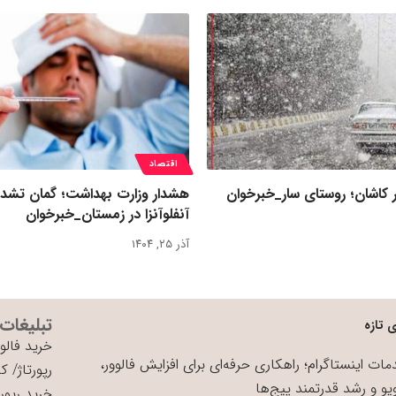
اقتصاد
 کاشان؛ روستای سار_خبرخوان
هشدار وزارت بهداشت؛ گمان تشد
آنفلوآنزا در زمستان_خبرخوان
آذر ۲۵, ۱۴۰۴
تبلیغات
 تازه
خرید فالوو
ات اینستاگرام؛ راهکاری حرفه‌ای برای افزایش فالوور،
رپورتاژ
/
کی
یو و رشد قدرتمند پیج‌ها
خرید رپورت