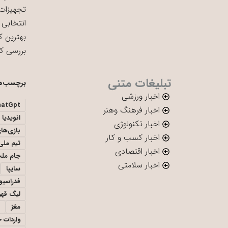
تجهیزات 
انتخابی 
بهترین ک
بررسی ک
تبلیغات متنی
برچسب‌ه
اخبار ورزشی
hatGpt
اخبار فرهنگ وهنر
انویدیا
اخبار تکنولوژی
بازی‌ها
اخبار کسب و کار
تیم ملی 
اخبار اقتصادی
جام ملت
اخبار سلامتی
سایپا
فدراسیو
لیگ قهر
مغز
واردات 