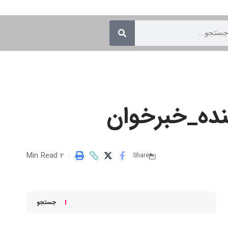
ینده_خبرخوان
2 Min Read
Share
جستجو