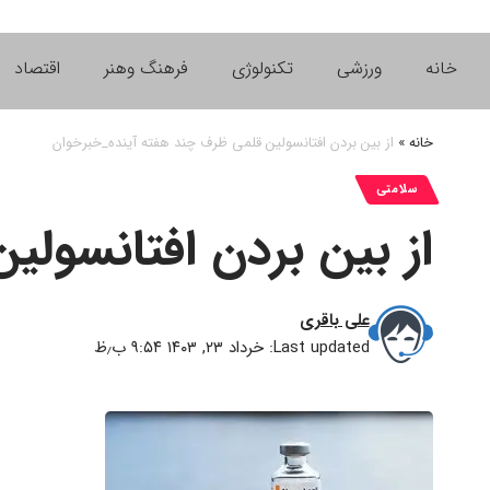
خانه
ورزشی
تکنولوژی
فرهنگ وهنر
اقتصاد
خانه
»
از بین بردن افتانسولین قلمی ظرف چند هفته‌ آینده_خبرخوان
سلامتی
از بین بردن افتانسولی
علی باقری
Last updated: خرداد ۲۳, ۱۴۰۳ ۹:۵۴ ب٫ظ