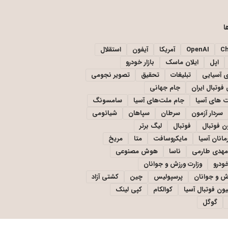
ا
C
OpenAI
آمریکا
آیفون
استقلال
اپل
ایلان ماسک
بازار خودرو
ی آسیایی
تبلیغات
تحقیق
تصویر نجومی
فوتبال ایران
جام جهانی
 های آسیا
جام ملت‌های آسیا
سامسونگ
سردار آزمون
سرطان
سپاهان
شیائومی
ن فوتبال
فوتبال
لیگ برتر
مانان آسیا
مایکروسافت
متا
مریخ
مهدی طارمی
ناسا
هوش مصنوعی
خودرو
وزارت ورزش و جوانان
زش و جوانان
پرسپولیس
چین
کشتی آزاد
یون فوتبال آسیا
کوالکام
کپی لینک
گوگل