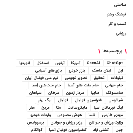
سلامتی
فرهنگ وهنر
کسب و کار
ورزشی
برچسب‌ها
ChatGpt
OpenAI
آمریکا
آیفون
استقلال
انویدیا
اپل
ایلان ماسک
بازار خودرو
بازی‌های آسیایی
تبلیغات
تحقیق
تصویر نجومی
تیم ملی فوتبال ایران
جام جهانی
جام ملت های آسیا
جام ملت‌های آسیا
سامسونگ
سایپا
سردار آزمون
سرطان
سپاهان
شیائومی
فدراسیون فوتبال
فوتبال
لیگ برتر
لیگ قهرمانان آسیا
مایکروسافت
متا
مریخ
مغز
مهدی طارمی
ناسا
هوش مصنوعی
واردات خودرو
وزارت ورزش و جوانان
وزیر ورزش و جوانان
پرسپولیس
چین
کشتی آزاد
کنفدراسیون فوتبال آسیا
کوالکام