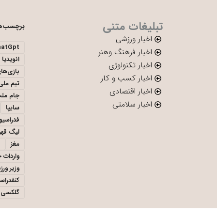
تبلیغات متنی
برچسب‌ه
اخبار ورزشی
hatGpt
اخبار فرهنگ وهنر
انویدیا
اخبار تکنولوژی
بازی‌ها
اخبار کسب و کار
تیم ملی 
اخبار اقتصادی
جام ملت
اخبار سلامتی
سایپا
فدراسیو
لیگ قهر
مغز
واردات 
وزیر ور
کنفدراس
گلکسی