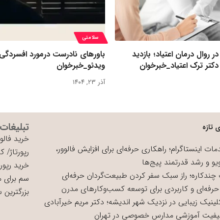
سلامتی
روال درمان اعتیاد؛ بازدید
باورهای نادرست درمورد افسردگی
کتر ترک اعتیاد_خبرخوان
ویدئو_خبرخوان
آذر ۲۳, ۱۴۰۴
تبلیغات
 تازه
خرید فالوو
ات اینستاگرام؛ راهکاری حرفه‌ای برای افزایش فالوور،
رپورتاژ
/
کی
یو و رشد قدرتمند پیج‌ها
خرید رپورت
چندکاره؛ راز سبک سفر کردن طبیعت‌گردان حرفه‌ای
سم برای 
حرفه‌ای و کاربردی برای توسعه کسب‌وکارهای مدرن
بزرگترین 
لینیک زیبایی در نزدیک شهر اندیشه؛ دکتر مریم خیرآبادی
یفیت آموزشی مدارس خصوصی در تهران