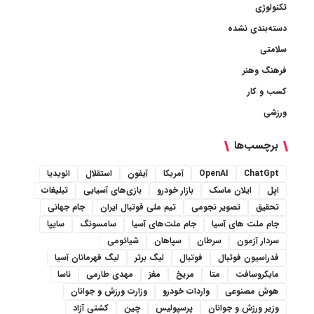
تکنولوژی
دسته‌بندی نشده
سلامتی
فرهنگ وهنر
کسب و کار
ورزشی
برچسب‌ها
ChatGpt
OpenAI
آمریکا
آیفون
استقلال
انویدیا
اپل
ایلان ماسک
بازار خودرو
بازی‌های آسیایی
تبلیغات
تحقیق
تصویر نجومی
تیم ملی فوتبال ایران
جام جهانی
جام ملت های آسیا
جام ملت‌های آسیا
سامسونگ
سایپا
سردار آزمون
سرطان
سپاهان
شیائومی
فدراسیون فوتبال
فوتبال
لیگ برتر
لیگ قهرمانان آسیا
مایکروسافت
متا
مریخ
مغز
مهدی طارمی
ناسا
هوش مصنوعی
واردات خودرو
وزارت ورزش و جوانان
وزیر ورزش و جوانان
پرسپولیس
چین
کشتی آزاد