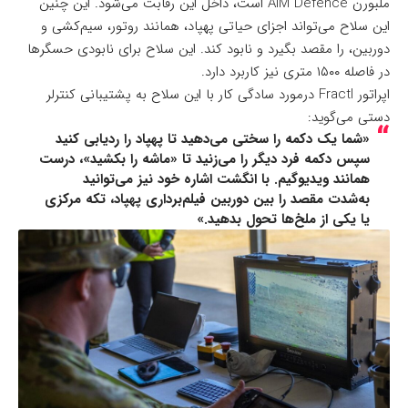
ملبورن AIM Defence است، داخل این رقابت می‌شود. این چنین
این سلاح می‌تواند اجزای حیاتی پهپاد، همانند روتور، سیم‌کشی و
دوربین، را مقصد بگیرد و نابود کند. این سلاح برای نابودی حسگرها
در فاصله ۱۵۰۰ متری نیز کاربرد دارد.
اپراتور Fractl درمورد سادگی کار با این سلاح به پشتیبانی کنترلر
دستی می‌گوید:
«شما یک دکمه را سختی می‌دهید تا پهپاد را ردیابی کنید
سپس دکمه فرد دیگر را می‌زنید تا «ماشه را بکشید»، درست
همانند ویدیوگیم. با انگشت اشاره خود نیز می‌توانید
به‌شدت مقصد را بین دوربین فیلم‌برداری پهپاد، تکه مرکزی
یا یکی از ملخ‌ها تحول بدهید.»