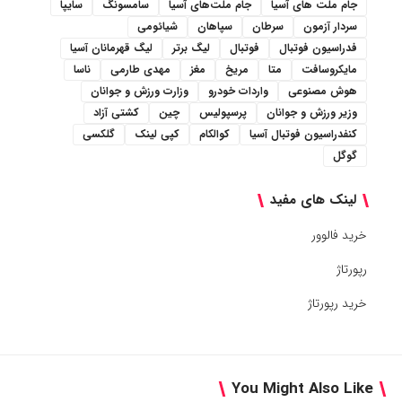
جام ملت های آسیا
جام ملت‌های آسیا
سامسونگ
سایپا
سردار آزمون
سرطان
سپاهان
شیائومی
فدراسیون فوتبال
فوتبال
لیگ برتر
لیگ قهرمانان آسیا
مایکروسافت
متا
مریخ
مغز
مهدی طارمی
ناسا
هوش مصنوعی
واردات خودرو
وزارت ورزش و جوانان
وزیر ورزش و جوانان
پرسپولیس
چین
کشتی آزاد
کنفدراسیون فوتبال آسیا
کوالکام
کپی لینک
گلکسی
گوگل
لینک های مفید
خرید فالوور
رپورتاژ
خرید رپورتاژ
You Might Also Like