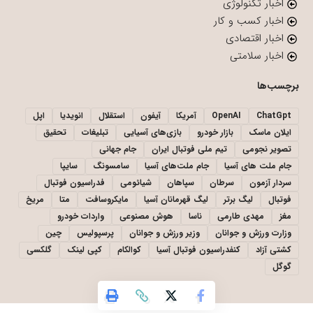
اخبار تکنولوژی
اخبار کسب و کار
اخبار اقتصادی
اخبار سلامتی
برچسب‌ها
ChatGpt
OpenAI
آمریکا
آیفون
استقلال
انویدیا
اپل
ایلان ماسک
بازار خودرو
بازی‌های آسیایی
تبلیغات
تحقیق
تصویر نجومی
تیم ملی فوتبال ایران
جام جهانی
جام ملت های آسیا
جام ملت‌های آسیا
سامسونگ
سایپا
سردار آزمون
سرطان
سپاهان
شیائومی
فدراسیون فوتبال
فوتبال
لیگ برتر
لیگ قهرمانان آسیا
مایکروسافت
متا
مریخ
مغز
مهدی طارمی
ناسا
هوش مصنوعی
واردات خودرو
وزارت ورزش و جوانان
وزیر ورزش و جوانان
پرسپولیس
چین
کشتی آزاد
کنفدراسیون فوتبال آسیا
کوالکام
کپی لینک
گلکسی
گوگل