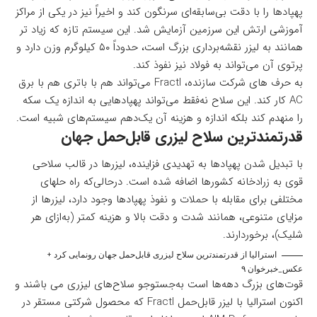
پهپادها را با دقت بی‌سابقه‌ای سرنگون کند و اخیراً نیز در یکی از مراکز
آموزشی ارتش این سرزمین آزمایش شد. این سیستم تازه که زیاد تر
همانند به لیزر نقشه‌برداری بزرگ است، حدوداً ۵۰ کیلوگرم وزن دارد و
پرتوی آن می‌تواند به فولاد نیز نفوذ کند.
به حرف های شرکت سازنده، Fractl می‌تواند هم با باتری هم با برق
AC کار کند. این سلاح نه‌فقط می‌تواند پهپادهایی به اندازه یک سکه
را منهدم کند بلکه اندازه و هزینه آن یک‌دهم سیستم‌های شبیه است.
قدرتمندترین سلاح لیزری قابل‌حمل جهان
با تبدیل‌ شدن پهپادها به تهدیدی فزاینده، لیزرها در قالب سلاحی
قوی به زرادخانه کشورها اضافه شده است. درحالی‌که راه حلهای
مختلفی برای مقابله با حملات و نفوذ پهپادها وجود دارد، لیزرها از
مزایای متنوعی، همانند شدت و دقت بالا و هزینه کمتر (به‌ازای هر
شلیک)، برخوردارند.
استرالیا از قدرتمندترین سلاح لیزری قابل‌حمل جهان رونمایی کرد +
عکس_خبرخوان ۹
قوت‌های بزرگ دهه‌ها است به‌جستوجو سلاح‌های لیزری می باشند و
اکنون استرالیا با لیزر قابل‌حمل Fractl که محصول شرکتی مستقر در