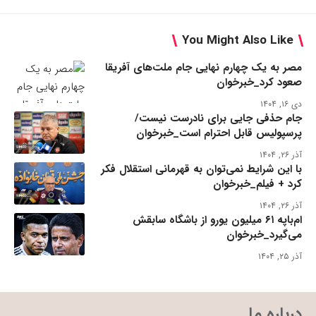
You Might Also Like
مصر به یک چهارم نهایی جام ملت‌های آفریقا
صعود کرد_خبرخوان
دی ۱۶, ۱۴۰۴
جام حذفی جایی برای نادرست نیست/
پرسپولیس قابل احترام است_خبرخوان
آذر ۲۶, ۱۴۰۴
با این شرایط نمی‌توان به قهرمانی استقلال فکر
کرد + فیلم_خبرخوان
آذر ۲۶, ۱۴۰۴
ام‌باپه ۶۱ میلیون یورو از باشگاه سابقش
می‌گیرد_خبرخوان
آذر ۲۵, ۱۴۰۴
درباره ما