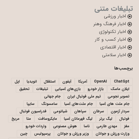
تبلیغات متنی
اخبار ورزشی
اخبار فرهنگ وهنر
اخبار تکنولوژی
اخبار کسب و کار
اخبار اقتصادی
اخبار سلامتی
برچسب‌ها
ChatGpt
OpenAI
آمریکا
آیفون
استقلال
انویدیا
اپل
ایلان ماسک
بازار خودرو
بازی‌های آسیایی
تبلیغات
تحقیق
تصویر نجومی
تیم ملی فوتبال ایران
جام جهانی
جام ملت های آسیا
جام ملت‌های آسیا
سامسونگ
سایپا
سردار آزمون
سرطان
سپاهان
شیائومی
فدراسیون فوتبال
فوتبال
لیگ برتر
لیگ قهرمانان آسیا
مایکروسافت
متا
مریخ
مغز
مهدی طارمی
ناسا
هوش مصنوعی
واردات خودرو
وزارت ورزش و جوانان
وزیر ورزش و جوانان
پرسپولیس
چین