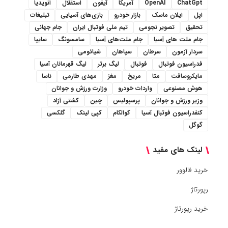
ChatGpt
OpenAI
آمریکا
آیفون
استقلال
انویدیا
اپل
ایلان ماسک
بازار خودرو
بازی‌های آسیایی
تبلیغات
تحقیق
تصویر نجومی
تیم ملی فوتبال ایران
جام جهانی
جام ملت های آسیا
جام ملت‌های آسیا
سامسونگ
سایپا
سردار آزمون
سرطان
سپاهان
شیائومی
فدراسیون فوتبال
فوتبال
لیگ برتر
لیگ قهرمانان آسیا
مایکروسافت
متا
مریخ
مغز
مهدی طارمی
ناسا
هوش مصنوعی
واردات خودرو
وزارت ورزش و جوانان
وزیر ورزش و جوانان
پرسپولیس
چین
کشتی آزاد
کنفدراسیون فوتبال آسیا
کوالکام
کپی لینک
گلکسی
گوگل
لینک های مفید
خرید فالوور
رپورتاژ
خرید رپورتاژ