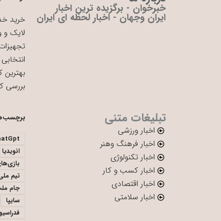
خبرخوان - برگزیده ترین اخبار
ایران وجهان - اخبار لحظه ای ایران
خرید خدم
لایک و و
تجهیزات 
انتخابی 
بهترین ک
بررسی ک
تبلیغات متنی
برچسب‌ه
اخبار ورزشی
hatGpt
اخبار فرهنگ وهنر
انویدیا
اخبار تکنولوژی
بازی‌ها
اخبار کسب و کار
تیم ملی 
اخبار اقتصادی
جام ملت
اخبار سلامتی
سایپا
فدراسیو