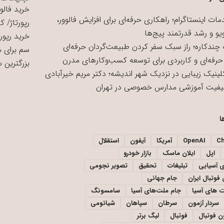
خرید فالوو
ات اینستاگرام؛ راهکاری حرفه‌ای برای افزایش فالوور،
رپورتاژ
/
کی
یو و رشد قدرتمند پیج‌ها
خرید رپورت
چندکاره؛ راز سبک سفر کردن طبیعت‌گردان حرفه‌ای
سم برای 
حرفه‌ای و کاربردی برای توسعه کسب‌وکارهای مدرن
بزرگترین 
لینیک زیبایی در نزدیک شهر اندیشه؛ دکتر مریم خیرآبادی
یفیت آموزشی مدارس خصوصی در تهران
ا
C
OpenAI
آمریکا
آیفون
استقلال
اپل
ایلان ماسک
بازار خودرو
ی آسیایی
تبلیغات
تحقیق
تصویر نجومی
فوتبال ایران
جام جهانی
 های آسیا
جام ملت‌های آسیا
سامسونگ
سردار آزمون
سرطان
سپاهان
شیائومی
ن فوتبال
فوتبال
لیگ برتر