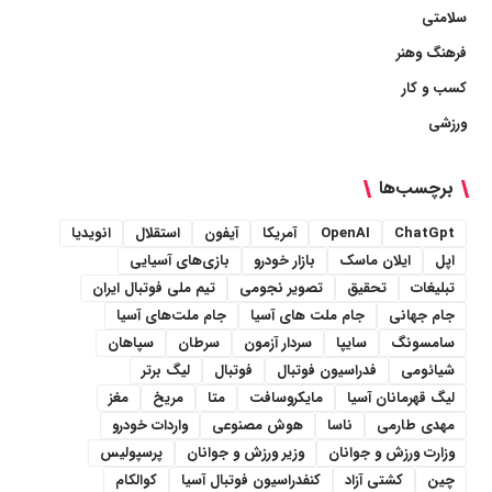
سلامتی
فرهنگ وهنر
کسب و کار
ورزشی
برچسب‌ها
ChatGpt
OpenAI
آمریکا
آیفون
استقلال
انویدیا
اپل
ایلان ماسک
بازار خودرو
بازی‌های آسیایی
تبلیغات
تحقیق
تصویر نجومی
تیم ملی فوتبال ایران
جام جهانی
جام ملت های آسیا
جام ملت‌های آسیا
سامسونگ
سایپا
سردار آزمون
سرطان
سپاهان
شیائومی
فدراسیون فوتبال
فوتبال
لیگ برتر
لیگ قهرمانان آسیا
مایکروسافت
متا
مریخ
مغز
مهدی طارمی
ناسا
هوش مصنوعی
واردات خودرو
وزارت ورزش و جوانان
وزیر ورزش و جوانان
پرسپولیس
چین
کشتی آزاد
کنفدراسیون فوتبال آسیا
کوالکام