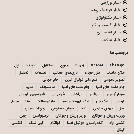
اخبار ورزشی
اخبار فرهنگ وهنر
اخبار تکنولوژی
اخبار کسب و کار
اخبار اقتصادی
اخبار سلامتی
برچسب‌ها
ChatGpt
OpenAI
آمریکا
آیفون
استقلال
انویدیا
اپل
ایلان ماسک
بازار خودرو
بازی‌های آسیایی
تبلیغات
تحقیق
تصویر نجومی
تیم ملی فوتبال ایران
جام جهانی
جام ملت های آسیا
جام ملت‌های آسیا
سامسونگ
سایپا
سردار آزمون
سرطان
سپاهان
شیائومی
فدراسیون فوتبال
فوتبال
لیگ برتر
لیگ قهرمانان آسیا
مایکروسافت
متا
مریخ
مغز
مهدی طارمی
ناسا
هوش مصنوعی
واردات خودرو
وزارت ورزش و جوانان
وزیر ورزش و جوانان
پرسپولیس
چین
کشتی آزاد
کنفدراسیون فوتبال آسیا
کوالکام
کپی لینک
گلکسی
گوگل