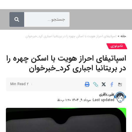
خانه
»
اسپاتیفای احراز هویت با اسکن چهره را در بریتانیا اجباری کرد_خبرخوان
تکنولوژی
اسپاتیفای احراز هویت با اسکن چهره را
در بریتانیا اجباری کرد_خبرخوان
2 Min Read
علی باقری
Last updated: مرداد ۹, ۱۴۰۴ ۱:۲۰ ب٫ظ