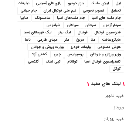
اپل
ایلان ماسک
بازار خودرو
بازی‌های آسیایی
تبلیغات
تحقیق
تصویر نجومی
تیم ملی فوتبال ایران
جام جهانی
جام ملت های آسیا
جام ملت‌های آسیا
سامسونگ
سایپا
سردار آزمون
سرطان
سپاهان
شیائومی
فدراسیون فوتبال
فوتبال
لیگ برتر
لیگ قهرمانان آسیا
مایکروسافت
متا
مریخ
مغز
مهدی طارمی
ناسا
هوش مصنوعی
واردات خودرو
وزارت ورزش و جوانان
وزیر ورزش و جوانان
پرسپولیس
چین
کشتی آزاد
کنفدراسیون فوتبال آسیا
کوالکام
کپی لینک
گلکسی
گوگل
لینک های مفید
خرید فالوور
رپورتاژ
خرید رپورتاژ