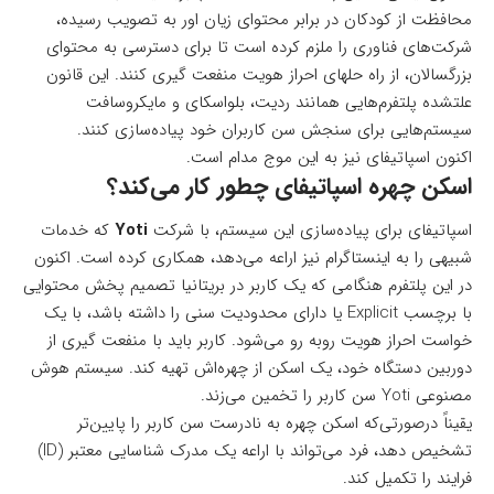
محافظت از کودکان در برابر محتوای زیان اور به تصویب رسیده،
شرکت‌های فناوری را ملزم کرده است تا برای دسترسی به محتوای
بزرگسالان، از راه حلهای احراز هویت منفعت گیری کنند. این قانون
علتشده پلتفرم‌هایی همانند ردیت، بلواسکای و مایکروسافت
سیستم‌هایی برای سنجش سن کاربران خود پیاده‌سازی کنند.
اکنون
اسپاتیفای
نیز به این موج مدام است.
اسکن چهره اسپاتیفای چطور کار می‌کند؟
اسپاتیفای برای پیاده‌سازی این سیستم، با شرکت
Yoti
که خدمات
شبیهی را به اینستاگرام نیز اراعه می‌دهد، همکاری کرده است. اکنون
در این پلتفرم هنگامی که یک کاربر در بریتانیا تصمیم پخش محتوایی
با برچسب Explicit یا دارای محدودیت سنی را داشته باشد، با یک
خواست احراز هویت روبه رو می‌شود. کاربر باید با منفعت گیری از
دوربین دستگاه خود، یک اسکن از چهره‌اش تهیه کند. سیستم هوش
مصنوعی Yoti سن کاربر را تخمین می‌زند.
یقیناً درصورتی‌که اسکن چهره به نادرست سن کاربر را پایین‌تر
تشخیص دهد، فرد می‌تواند با اراعه یک مدرک شناسایی معتبر (ID)
فرایند را تکمیل کند.