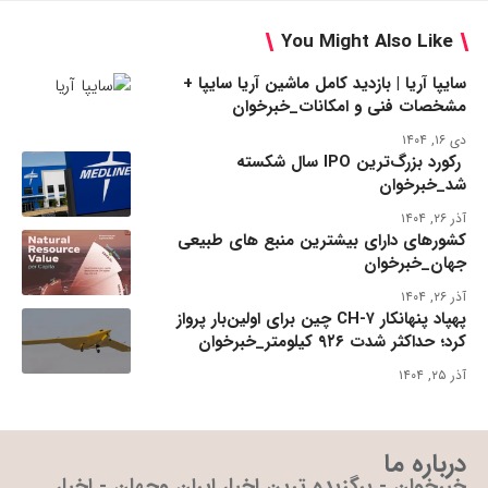
You Might Also Like
سایپا آریا | بازدید کامل ماشین آریا سایپا +
مشخصات فنی و امکانات_خبرخوان
دی ۱۶, ۱۴۰۴
رکورد بزرگ‌ترین IPO سال شکسته
شد_خبرخوان
آذر ۲۶, ۱۴۰۴
کشورهای دارای بیشترین منبع های طبیعی
جهان_خبرخوان
آذر ۲۶, ۱۴۰۴
پهپاد پنهانکار CH-۷ چین برای اولین‌بار پرواز
کرد؛ حداکثر شدت ۹۲۶ کیلومتر_خبرخوان
آذر ۲۵, ۱۴۰۴
درباره ما
خبرخوان - برگزیده ترین اخبار ایران وجهان - اخبار