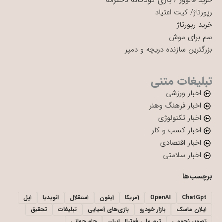
خرید فالوور
/
رپورتاژ
/
کیت اعتیاد
خرید رپورتاژ
سم برای موش
بزرگترین سازنده دریچه و دمپر
تبلیغات متنی
اخبار ورزشی
اخبار فرهنگ وهنر
اخبار تکنولوژی
اخبار کسب و کار
اخبار اقتصادی
اخبار سلامتی
برچسب‌ها
ChatGpt
OpenAI
آمریکا
آیفون
استقلال
انویدیا
اپل
ایلان ماسک
بازار خودرو
بازی‌های آسیایی
تبلیغات
تحقیق
تصویر نجومی
تیم ملی فوتبال ایران
جام جهانی