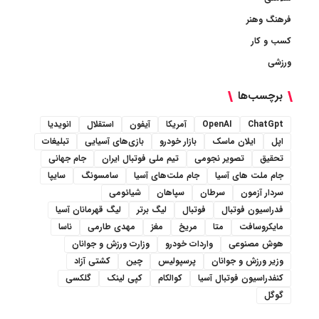
فرهنگ وهنر
کسب و کار
ورزشی
برچسب‌ها
ChatGpt
OpenAI
آمریکا
آیفون
استقلال
انویدیا
اپل
ایلان ماسک
بازار خودرو
بازی‌های آسیایی
تبلیغات
تحقیق
تصویر نجومی
تیم ملی فوتبال ایران
جام جهانی
جام ملت های آسیا
جام ملت‌های آسیا
سامسونگ
سایپا
سردار آزمون
سرطان
سپاهان
شیائومی
فدراسیون فوتبال
فوتبال
لیگ برتر
لیگ قهرمانان آسیا
مایکروسافت
متا
مریخ
مغز
مهدی طارمی
ناسا
هوش مصنوعی
واردات خودرو
وزارت ورزش و جوانان
وزیر ورزش و جوانان
پرسپولیس
چین
کشتی آزاد
کنفدراسیون فوتبال آسیا
کوالکام
کپی لینک
گلکسی
گوگل