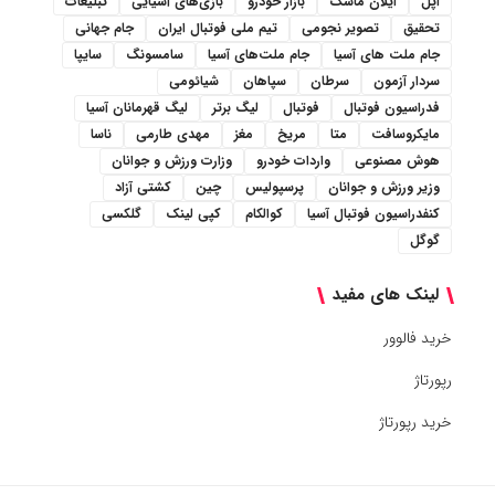
اپل
ایلان ماسک
بازار خودرو
بازی‌های آسیایی
تبلیغات
تحقیق
تصویر نجومی
تیم ملی فوتبال ایران
جام جهانی
جام ملت های آسیا
جام ملت‌های آسیا
سامسونگ
سایپا
سردار آزمون
سرطان
سپاهان
شیائومی
فدراسیون فوتبال
فوتبال
لیگ برتر
لیگ قهرمانان آسیا
مایکروسافت
متا
مریخ
مغز
مهدی طارمی
ناسا
هوش مصنوعی
واردات خودرو
وزارت ورزش و جوانان
وزیر ورزش و جوانان
پرسپولیس
چین
کشتی آزاد
کنفدراسیون فوتبال آسیا
کوالکام
کپی لینک
گلکسی
گوگل
لینک های مفید
خرید فالوور
رپورتاژ
خرید رپورتاژ