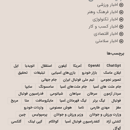
اخبار ورزشی
اخبار فرهنگ وهنر
اخبار تکنولوژی
اخبار کسب و کار
اخبار اقتصادی
اخبار سلامتی
برچسب‌ها
ChatGpt
OpenAI
آمریکا
آیفون
استقلال
انویدیا
اپل
ایلان ماسک
بازار خودرو
بازی‌های آسیایی
تبلیغات
تحقیق
تصویر نجومی
تیم ملی فوتبال ایران
جام جهانی
جام ملت های آسیا
جام ملت‌های آسیا
سامسونگ
سایپا
سردار آزمون
سرطان
سپاهان
شیائومی
فدراسیون فوتبال
فوتبال
لیگ برتر
لیگ قهرمانان آسیا
مایکروسافت
متا
مریخ
مغز
مهدی طارمی
ناسا
هوش مصنوعی
واردات خودرو
وزارت ورزش و جوانان
وزیر ورزش و جوانان
پرسپولیس
چین
کشتی آزاد
کنفدراسیون فوتبال آسیا
کوالکام
کپی لینک
گلکسی
گوگل