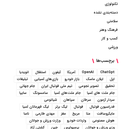
تکنولوژی
دسته‌بندی نشده
سلامتی
فرهنگ وهنر
کسب و کار
ورزشی
برچسب‌ها
ChatGpt
OpenAI
آمریکا
آیفون
استقلال
انویدیا
اپل
ایلان ماسک
بازار خودرو
بازی‌های آسیایی
تبلیغات
تحقیق
تصویر نجومی
تیم ملی فوتبال ایران
جام جهانی
جام ملت های آسیا
جام ملت‌های آسیا
سامسونگ
سایپا
سردار آزمون
سرطان
سپاهان
شیائومی
فدراسیون فوتبال
فوتبال
لیگ برتر
لیگ قهرمانان آسیا
مایکروسافت
متا
مریخ
مغز
مهدی طارمی
ناسا
هوش مصنوعی
واردات خودرو
وزارت ورزش و جوانان
وزیر ورزش و جوانان
پرسپولیس
چین
کشتی آزاد