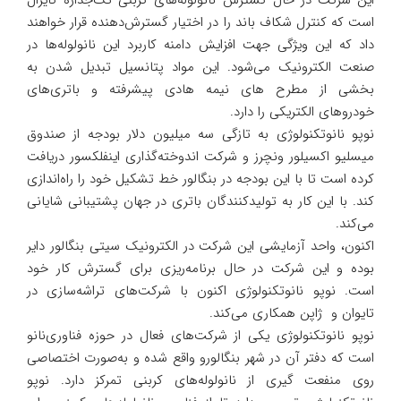
این شرکت در حال گسترش نانولوله‌های کربنی تک‌جداره کایرال
است که کنترل شکاف باند را در اختیار گسترش‌دهنده قرار خواهند
داد که این ویژگی جهت افزایش دامنه کاربرد این نانولوله‌ها در
صنعت الکترونیک می‌شود. این مواد پتانسیل تبدیل شدن به
بخشی از مطرح های نیمه هادی پیشرفته و باتری‌های
خودروهای الکتریکی را دارد.
نوپو نانوتکنولوژی به تازگی سه میلیون دلار بودجه از صندوق
میسلیو اکسیلور ونچرز و شرکت اندوخته‌گذاری اینفلکسور دریافت
کرده است تا با این بودجه در بنگالور خط تشکیل خود را راه‌اندازی
کند. با این کار به تولیدکنندگان باتری در جهان پشتیبانی شایانی
می‌کند.
اکنون، واحد آزمایشی این شرکت در الکترونیک سیتی بنگالور دایر
بوده و این شرکت در حال برنامه‌ریزی برای گسترش کار خود
است. نوپو نانوتکنولوژی اکنون با شرکت‌های تراشه‌سازی در
تایوان و ژاپن همکاری می‌کند.
نوپو نانوتکنولوژی یکی از شرکت‌های فعال در حوزه فناوری‌نانو
است که دفتر آن در شهر بنگالورو واقع شده و به‌صورت اختصاصی
روی منفعت گیری از نانولوله‌های کربنی تمرکز دارد. نوپو