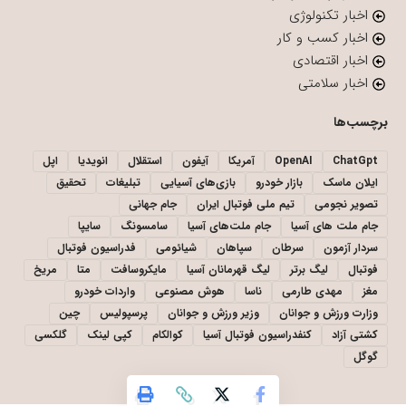
اخبار تکنولوژی
اخبار کسب و کار
اخبار اقتصادی
اخبار سلامتی
برچسب‌ها
ChatGpt
OpenAI
آمریکا
آیفون
استقلال
انویدیا
اپل
ایلان ماسک
بازار خودرو
بازی‌های آسیایی
تبلیغات
تحقیق
تصویر نجومی
تیم ملی فوتبال ایران
جام جهانی
جام ملت های آسیا
جام ملت‌های آسیا
سامسونگ
سایپا
سردار آزمون
سرطان
سپاهان
شیائومی
فدراسیون فوتبال
فوتبال
لیگ برتر
لیگ قهرمانان آسیا
مایکروسافت
متا
مریخ
مغز
مهدی طارمی
ناسا
هوش مصنوعی
واردات خودرو
وزارت ورزش و جوانان
وزیر ورزش و جوانان
پرسپولیس
چین
کشتی آزاد
کنفدراسیون فوتبال آسیا
کوالکام
کپی لینک
گلکسی
گوگل