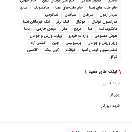
تحقیق
تصویر نجومی
تیم ملی فوتبال ایران
جام جهانی
جام ملت های آسیا
جام ملت‌های آسیا
سامسونگ
سایپا
سردار آزمون
سرطان
سپاهان
شیائومی
فدراسیون فوتبال
فوتبال
لیگ برتر
لیگ قهرمانان آسیا
مایکروسافت
متا
مریخ
مغز
مهدی طارمی
ناسا
هوش مصنوعی
واردات خودرو
وزارت ورزش و جوانان
وزیر ورزش و جوانان
پرسپولیس
چین
کشتی آزاد
کنفدراسیون فوتبال آسیا
کوالکام
کپی لینک
گلکسی
گوگل
لینک های مفید
خرید فالوور
رپورتاژ
خرید رپورتاژ