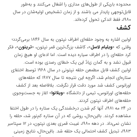
محدوده باریکی از طول‌های مداری را اشغال می‌کنند و به‌طور
قابل‌توجهی پایدار می باشند و از زمان تشخیص اولیه‌شان در سال
۱۹۸۰، فقط اندکی تحول کرده‌اند.
کشف
اولین اشاره به وجود حلقه‌ای اطراف نپتون به سال ۱۸۴۶ برمی‌گردد؛
وقتی که «
ویلیام لاسل
»، کاشف بزرگ‌ترین قمر نپتون، «
تریتون
»، فکر
کرد حلقه‌ای را در اطراف سیاره دیده‌ است. اما ادعای او هیچ زمان
قبول نشد و به گمان زیادً این یک خطای رصدی بوده است.
اولین کشف قابل مطمعن حلقه نپتونی در سال ۱۹۶۸ توسط اختفای
ستاره‌ای انجام شد، اگرچه این نتیجه تا سال ۱۹۷۷ که حلقه‌های
اورانوس کشف شد مورد دقت قرار نگرفت. بلافاصله بعد از کشف
حلقه‌های اورانوس، تیمی از دانشگاه «
ویلانوا
» اغاز به جست‌و‌جوی
حلقه‌های اطراف نپتون کردند.
در ۲۴ مه ۱۹۸۱، آنها کم شدن درخشندگی یک ستاره را در طول اختفا
مشاهده کردند. بااین‌حال، روشی که در آن ستاره کم‌نور شد، حلقه را
نشان نمی‌داد. در دهه ۱۹۸۰، غیبت قمری بعدی نپتون، در ۱۲ سپتامبر
۱۹۸۳، تبدیل کشف احتمالی یک حلقه شد. بااین‌حال، نتایج زمینی