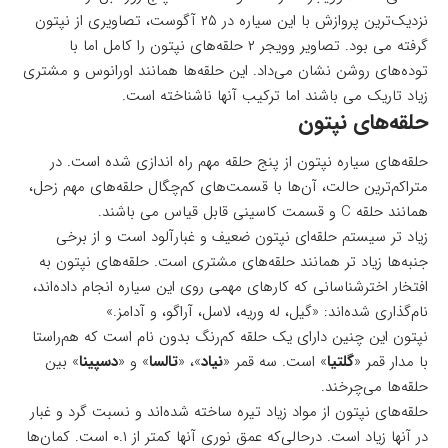
نزدیک‌ترین پروازش با این سیاره در ۲۵ آگوست، تصاویری از نپتون
گرفته می بود. تصاویر وویجر ۲ حلقه‌های نپتون را کامل اما با
توده‌های روشن نشان می‌داد. این حلقه‌ها همانند اورانوس و مشتری
زیاد تاریک می باشند اما ترکیب آنها ناشناخته است.
حلقه‌های نپتون
حلقه‌های سیاره نپتون از پنج حلقه مهم راه اندازی شده است. در
متراکم‌ترین حالت، آن‌ها با قسمت‌های کم‌چگال حلقه‌های مهم زحل،
همانند حلقه C و قسمت کاسینی قابل قیاس می باشند.
زیاد تر سیستم حلقه‌ای نپتون ضعیف و غبارآلود است و از برخی
جنبه‌ها زیاد تر همانند حلقه‌های مشتری است. حلقه‌های نپتون به
افتخار اخترشناسانی که کارهای مهمی روی این سیاره انجام داده‌اند،
نام‌گذاری شده‌اند: «گیل، له وریه، لاسل، آراگو، و آدامز.»
نپتون این چنین دارای یک حلقه کم‌رنگ بدون نام است که هم‌راستا
با مدار قمر «
گلتیا
» است. سه قمر «
نیاد
»، «
تالسا
» و «
دسپینا
» بین
حلقه‌ها می‌چرخند.
حلقه‌های نپتون از مواد زیاد تیره ساخته شده‌اند و نسبت گرد و غبار
در آنها زیاد است. درحالی‌که عمق نوری آنها کمتر از ۰.۱ است. کمان‌ها