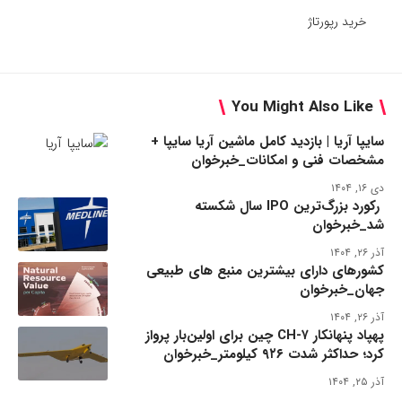
خرید رپورتاژ
You Might Also Like
سایپا آریا | بازدید کامل ماشین آریا سایپا +
مشخصات فنی و امکانات_خبرخوان
دی ۱۶, ۱۴۰۴
رکورد بزرگ‌ترین IPO سال شکسته
شد_خبرخوان
آذر ۲۶, ۱۴۰۴
کشورهای دارای بیشترین منبع های طبیعی
جهان_خبرخوان
آذر ۲۶, ۱۴۰۴
پهپاد پنهانکار CH-۷ چین برای اولین‌بار پرواز
کرد؛ حداکثر شدت ۹۲۶ کیلومتر_خبرخوان
آذر ۲۵, ۱۴۰۴