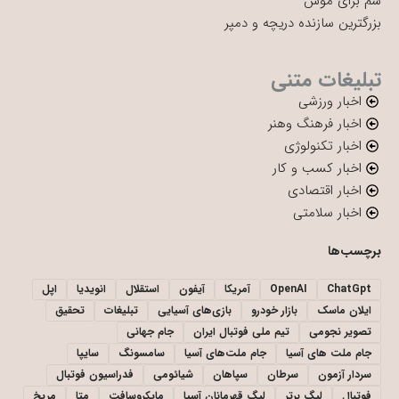
سم برای موش
بزرگترین سازنده دریچه و دمپر
تبلیغات متنی
اخبار ورزشی
اخبار فرهنگ وهنر
اخبار تکنولوژی
اخبار کسب و کار
اخبار اقتصادی
اخبار سلامتی
برچسب‌ها
ChatGpt
OpenAI
آمریکا
آیفون
استقلال
انویدیا
اپل
ایلان ماسک
بازار خودرو
بازی‌های آسیایی
تبلیغات
تحقیق
تصویر نجومی
تیم ملی فوتبال ایران
جام جهانی
جام ملت های آسیا
جام ملت‌های آسیا
سامسونگ
سایپا
سردار آزمون
سرطان
سپاهان
شیائومی
فدراسیون فوتبال
فوتبال
لیگ برتر
لیگ قهرمانان آسیا
مایکروسافت
متا
مریخ