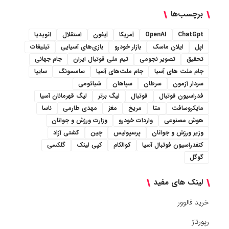
برچسب‌ها
ChatGpt
OpenAI
آمریکا
آیفون
استقلال
انویدیا
اپل
ایلان ماسک
بازار خودرو
بازی‌های آسیایی
تبلیغات
تحقیق
تصویر نجومی
تیم ملی فوتبال ایران
جام جهانی
جام ملت های آسیا
جام ملت‌های آسیا
سامسونگ
سایپا
سردار آزمون
سرطان
سپاهان
شیائومی
فدراسیون فوتبال
فوتبال
لیگ برتر
لیگ قهرمانان آسیا
مایکروسافت
متا
مریخ
مغز
مهدی طارمی
ناسا
هوش مصنوعی
واردات خودرو
وزارت ورزش و جوانان
وزیر ورزش و جوانان
پرسپولیس
چین
کشتی آزاد
کنفدراسیون فوتبال آسیا
کوالکام
کپی لینک
گلکسی
گوگل
لینک های مفید
خرید فالوور
رپورتاژ