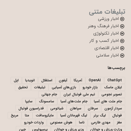
تبلیغات متنی
اخبار ورزشی
اخبار فرهنگ وهنر
اخبار تکنولوژی
اخبار کسب و کار
اخبار اقتصادی
اخبار سلامتی
برچسب‌ها
ChatGpt
OpenAI
آمریکا
آیفون
استقلال
انویدیا
اپل
ایلان ماسک
بازار خودرو
بازی‌های آسیایی
تبلیغات
تحقیق
تصویر نجومی
تیم ملی فوتبال ایران
جام جهانی
جام ملت های آسیا
جام ملت‌های آسیا
سامسونگ
سایپا
سردار آزمون
سرطان
سپاهان
شیائومی
فدراسیون فوتبال
فوتبال
لیگ برتر
لیگ قهرمانان آسیا
مایکروسافت
متا
مریخ
مغز
مهدی طارمی
ناسا
هوش مصنوعی
واردات خودرو
وزارت ورزش و جوانان
وزیر ورزش و جوانان
پرسپولیس
چین