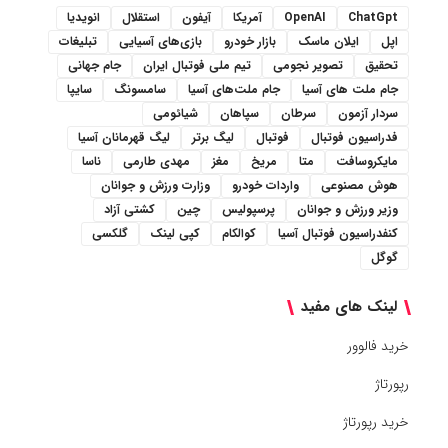
ChatGpt
OpenAI
آمریکا
آیفون
استقلال
انویدیا
اپل
ایلان ماسک
بازار خودرو
بازی‌های آسیایی
تبلیغات
تحقیق
تصویر نجومی
تیم ملی فوتبال ایران
جام جهانی
جام ملت های آسیا
جام ملت‌های آسیا
سامسونگ
سایپا
سردار آزمون
سرطان
سپاهان
شیائومی
فدراسیون فوتبال
فوتبال
لیگ برتر
لیگ قهرمانان آسیا
مایکروسافت
متا
مریخ
مغز
مهدی طارمی
ناسا
هوش مصنوعی
واردات خودرو
وزارت ورزش و جوانان
وزیر ورزش و جوانان
پرسپولیس
چین
کشتی آزاد
کنفدراسیون فوتبال آسیا
کوالکام
کپی لینک
گلکسی
گوگل
لینک های مفید
خرید فالوور
رپورتاژ
خرید رپورتاژ