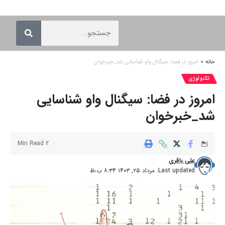
خانه
»
امروز در فضا: سیگنال واو شناسایی شد_خبرخوان
تکنولوژی
امروز در فضا: سیگنال واو شناسایی
شد_خبرخوان
2 Min Read
علی باقری
Last updated: مرداد ۲۵, ۱۴۰۳ ۸:۳۴ ب٫ظ