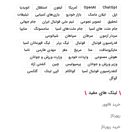
ChatGpt
OpenAI
آمریکا
آیفون
استقلال
انویدیا
اپل
ایلان ماسک
بازار خودرو
بازی‌های آسیایی
تبلیغات
تحقیق
تصویر نجومی
تیم ملی فوتبال ایران
جام جهانی
جام ملت های آسیا
جام ملت‌های آسیا
سامسونگ
سایپا
سردار آزمون
سرطان
سپاهان
شیائومی
فدراسیون فوتبال
فوتبال
لیگ برتر
لیگ قهرمانان آسیا
مایکروسافت
متا
مریخ
مغز
مهدی طارمی
ناسا
هوش مصنوعی
واردات خودرو
وزارت ورزش و جوانان
وزیر ورزش و جوانان
پرسپولیس
چین
کشتی آزاد
کنفدراسیون فوتبال آسیا
کوالکام
کپی لینک
گلکسی
گوگل
لینک های مفید
خرید فالوور
رپورتاژ
خرید رپورتاژ