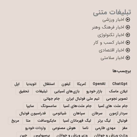
تبلیغات متنی
اخبار ورزشی
اخبار فرهنگ وهنر
اخبار تکنولوژی
اخبار کسب و کار
اخبار اقتصادی
اخبار سلامتی
برچسب‌ها
ChatGpt
OpenAI
آمریکا
آیفون
استقلال
انویدیا
اپل
ایلان ماسک
بازار خودرو
بازی‌های آسیایی
تبلیغات
تحقیق
تصویر نجومی
تیم ملی فوتبال ایران
جام جهانی
جام ملت های آسیا
جام ملت‌های آسیا
سامسونگ
سایپا
سردار آزمون
سرطان
سپاهان
شیائومی
فدراسیون فوتبال
فوتبال
لیگ برتر
لیگ قهرمانان آسیا
مایکروسافت
متا
مریخ
مغز
مهدی طارمی
ناسا
هوش مصنوعی
واردات خودرو
وزارت ورزش و جوانان
وزیر ورزش و جوانان
پرسپولیس
چین