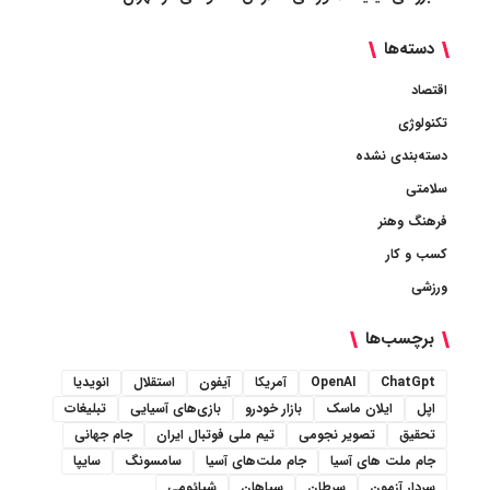
دسته‌ها
اقتصاد
تکنولوژی
دسته‌بندی نشده
سلامتی
فرهنگ وهنر
کسب و کار
ورزشی
برچسب‌ها
ChatGpt
OpenAI
آمریکا
آیفون
استقلال
انویدیا
اپل
ایلان ماسک
بازار خودرو
بازی‌های آسیایی
تبلیغات
تحقیق
تصویر نجومی
تیم ملی فوتبال ایران
جام جهانی
جام ملت های آسیا
جام ملت‌های آسیا
سامسونگ
سایپا
سردار آزمون
سرطان
سپاهان
شیائومی