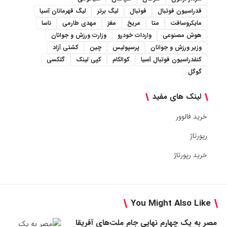
فدراسیون فوتبال
فوتبال
لیگ برتر
لیگ قهرمانان آسیا
مایکروسافت
متا
مریخ
مغز
مهدی طارمی
ناسا
هوش مصنوعی
واردات خودرو
وزارت ورزش و جوانان
وزیر ورزش و جوانان
پرسپولیس
چین
کشتی آزاد
کنفدراسیون فوتبال آسیا
کوالکام
کپی لینک
گلکسی
گوگل
لینک های مفید
خرید فالوور
رپورتاژ
خرید رپورتاژ
You Might Also Like
مصر به یک چهارم نهایی جام ملت‌های آفریقا