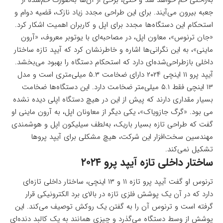
جعبه بیرون می‌آیند. برای این طراحی مجدد زیاد نازک، قضیه دوام و
استحکام این دستگاه‌ها مجدد برای اپل و کاربران اهمیت اشکار کرد.
«جان ترنوس»، معاون اپل، در مصاحبه‌ای با یوتوبر معروف، «
آرون
ماینی
»، به این نگرانی‌ها اشاره و خاطرنشان کرد که آیپد تازه ساختار
داخلی بازطراحی‌شده‌ای دارد که استحکام دستگاه را بهبود می‌بخشد.
آیپد پرو ۱۱ اینچی ۲۰۲۴ دارای ضخامت ۵.۳ میلی‌متری است و مدل
۱۳ اینچی فقط ۵.۱ میلی‌متر ضخامت دارد. این دستگاه‌ها ضخامت
بسیار مقداری دارند که پیش از این در هیچ دستگاه اپلی دیده نشده
می بود. «گرگ جازویاک»، یکی دیگر از معاونان اپل، به آرون ماینی او
گفت که طراحی تازه بسیار باریک، به‌لطف سیلیکون اپل و هوشمندی
مهندسین سخت‌افزار این شرکت، هیچ مشکلی برای آیپد پروها
تشکیل نمی‌کند.
ساختار داخلی تازه آیپد پرو ۲۰۲۴
ترنوس او گفت آیپد پرو تازه ۱۱ و ۱۳ اینچی، ساختار داخلی تازه‌ای
دارد که در آن یک پوشش فلزی تازه در بالای برد الکترونیکی قرار
گرفته است و ترنوس آن را به گفتن یک روکش توصیف می‌کند. این
پوشش از وسط دستگاه می‌گذرد و چیزی همانند به یک کالبد دنده‌ایِ