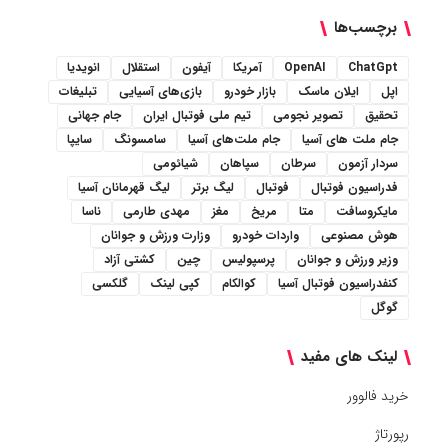
برچسب‌ها
ChatGpt
OpenAI
آمریکا
آیفون
استقلال
انویدیا
اپل
ایلان ماسک
بازار خودرو
بازی‌های آسیایی
تبلیغات
تحقیق
تصویر نجومی
تیم ملی فوتبال ایران
جام جهانی
جام ملت های آسیا
جام ملت‌های آسیا
سامسونگ
سایپا
سردار آزمون
سرطان
سپاهان
شیائومی
فدراسیون فوتبال
فوتبال
لیگ برتر
لیگ قهرمانان آسیا
مایکروسافت
متا
مریخ
مغز
مهدی طارمی
ناسا
هوش مصنوعی
واردات خودرو
وزارت ورزش و جوانان
وزیر ورزش و جوانان
پرسپولیس
چین
کشتی آزاد
کنفدراسیون فوتبال آسیا
کوالکام
کپی لینک
گلکسی
گوگل
لینک های مفید
خرید فالوور
رپورتاژ