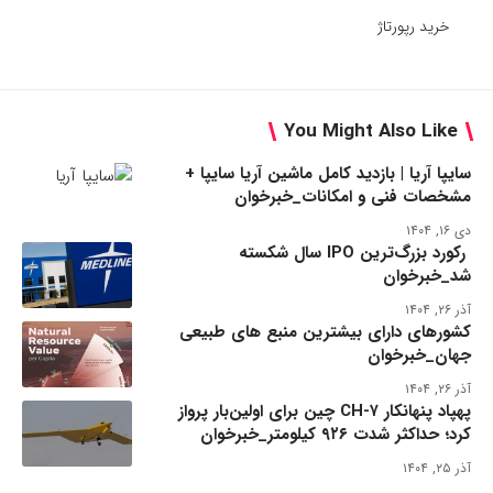
خرید رپورتاژ
You Might Also Like
سایپا آریا | بازدید کامل ماشین آریا سایپا +
مشخصات فنی و امکانات_خبرخوان
دی ۱۶, ۱۴۰۴
رکورد بزرگ‌ترین IPO سال شکسته
شد_خبرخوان
آذر ۲۶, ۱۴۰۴
کشورهای دارای بیشترین منبع های طبیعی
جهان_خبرخوان
آذر ۲۶, ۱۴۰۴
پهپاد پنهانکار CH-۷ چین برای اولین‌بار پرواز
کرد؛ حداکثر شدت ۹۲۶ کیلومتر_خبرخوان
آذر ۲۵, ۱۴۰۴