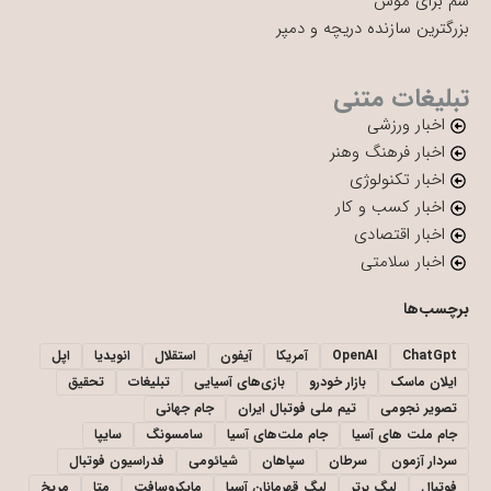
سم برای موش
بزرگترین سازنده دریچه و دمپر
تبلیغات متنی
اخبار ورزشی
اخبار فرهنگ وهنر
اخبار تکنولوژی
اخبار کسب و کار
اخبار اقتصادی
اخبار سلامتی
برچسب‌ها
ChatGpt
OpenAI
آمریکا
آیفون
استقلال
انویدیا
اپل
ایلان ماسک
بازار خودرو
بازی‌های آسیایی
تبلیغات
تحقیق
تصویر نجومی
تیم ملی فوتبال ایران
جام جهانی
جام ملت های آسیا
جام ملت‌های آسیا
سامسونگ
سایپا
سردار آزمون
سرطان
سپاهان
شیائومی
فدراسیون فوتبال
فوتبال
لیگ برتر
لیگ قهرمانان آسیا
مایکروسافت
متا
مریخ