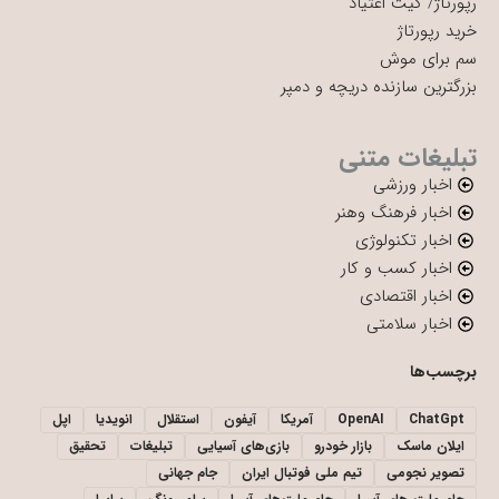
رپورتاژ
/
کیت اعتیاد
خرید رپورتاژ
سم برای موش
بزرگترین سازنده دریچه و دمپر
تبلیغات متنی
اخبار ورزشی
اخبار فرهنگ وهنر
اخبار تکنولوژی
اخبار کسب و کار
اخبار اقتصادی
اخبار سلامتی
برچسب‌ها
ChatGpt
OpenAI
آمریکا
آیفون
استقلال
انویدیا
اپل
ایلان ماسک
بازار خودرو
بازی‌های آسیایی
تبلیغات
تحقیق
تصویر نجومی
تیم ملی فوتبال ایران
جام جهانی