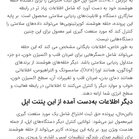
به گزارش
ZDNET
، اخیراً اپل
حق ثبت اختراعی
را برای دستگاه حلقه
هوشمند خود به دست آورد که شامل اطلاعات زیاد تر در رابطه
سازگاری دستگاه و قابلیت‌های ردیابی سلامتی محصول است. بر پایه
این پرونده، حلقه هوشمند کوپرتینویی‌ها می‌تواند داده‌های سلامتی را
کنترل کند که مورد منفعت گیری غیر معمول برای این چنین
دستگاه‌هایی نیست.
به طور خاص، اطلاعات بایگانی مشخص می کند که این حلقه
می‌تواند شامل حسگرهایی برای ضربان قلب و اکسیژن خون، دو جزء
متداول ردیابی سلامتی باشد. دیگر حلقه‌های هوشمند از برندهای
گوناگون، همانند اورا (Oura)، سامسونگ و التراهیومن، اطلاعاتی
همانند دمای بدن، ضربان قلب و تغییرات آن، سطح اکسیژن خون،
خواب و موارد دیگر را کنترل می‌کنند تا اطلاعاتی در رابطه فعالیت و
سطح انرژی شما اراعه دهند.
دیگر اطلاعات به‌دست آمده از این پتنت اپل
با‌این‌حال، پرونده حق ثبت اختراع شامل یک مورد منفعت گیری
غیرمعمول نیز می‌شود: توانایی کنترل دیگر دستگاه‌های اپل، از جمله
هدست ویژن پرو. بر پایه این پرونده، کاربر می‌تواند از حلقه هوشمند
برای تنظیم صدای بلندگو، تنظیمات لمس، اشاره، یا ورودی روی