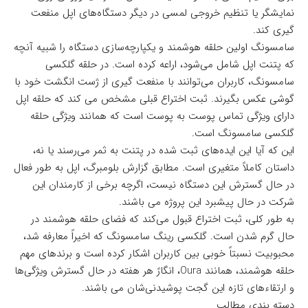
نمایشگر یا تنظیم خروجی لمسی در دیگر دستگاه‌های اپل منفعت
گیری کند.
سامسونگ اولین حلقه هوشمند و یکپارچه‌سازی دستگاه را شبیه آنچه
که پتنت اپل شامل می‌شود، اراعه کرده است. در حلقه گلکسی
سامسونگ، کاربران می‌توانند با منفعت گیری از ژست انگشت خود با
گوشی عکس بگیرند. ثبت اختراع قبلی مشخص می کند که حلقه اپل
دارای ویژگی تماس پوست به پوست است که همانند ویژگی حلقه
گلکسی سامسونگ است.
این که آیا این ایده‌های ثبت شده در پتنت به ثمر می‌رسند یا نه،
داستان کاملاً متغیری است. مطابق گزارش
بلومبرگ
، اپل به طور فعال
در حال گسترش این دستگاه نیست، اگرچه برخی از کارمندان این
شرکت در حال پیشبرد این پروژه می باشند.
به طور کلی، ثبت اختراع قبول می‌کند که فضای حلقه هوشمند در
حال گرم شدن است. گلکسی رینگ سامسونگ که اخیراً معارفه شد،
محبوبیت نسبتاً خوبی بین کاربران اشکار کرده است و برندهای مهم
حلقه هوشمند، همانند Oura، انگارً هر هفته در حال گسترش ویژگی‌ها
و ارتقاءهای تازه این گجت پوشیدنی‌شان می باشند.
دسته بندی مطالب