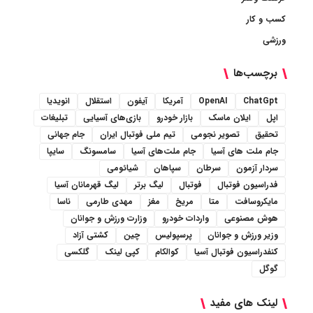
کسب و کار
ورزشی
برچسب‌ها
ChatGpt
OpenAI
آمریکا
آیفون
استقلال
انویدیا
اپل
ایلان ماسک
بازار خودرو
بازی‌های آسیایی
تبلیغات
تحقیق
تصویر نجومی
تیم ملی فوتبال ایران
جام جهانی
جام ملت های آسیا
جام ملت‌های آسیا
سامسونگ
سایپا
سردار آزمون
سرطان
سپاهان
شیائومی
فدراسیون فوتبال
فوتبال
لیگ برتر
لیگ قهرمانان آسیا
مایکروسافت
متا
مریخ
مغز
مهدی طارمی
ناسا
هوش مصنوعی
واردات خودرو
وزارت ورزش و جوانان
وزیر ورزش و جوانان
پرسپولیس
چین
کشتی آزاد
کنفدراسیون فوتبال آسیا
کوالکام
کپی لینک
گلکسی
گوگل
لینک های مفید