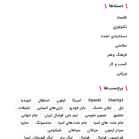
دسته‌ها
اقتصاد
تکنولوژی
دسته‌بندی نشده
سلامتی
فرهنگ وهنر
کسب و کار
ورزشی
برچسب‌ها
ChatGpt
OpenAI
آمریکا
آیفون
استقلال
انویدیا
اپل
ایلان ماسک
بازار خودرو
بازی‌های آسیایی
تبلیغات
تحقیق
تصویر نجومی
تیم ملی فوتبال ایران
جام جهانی
جام ملت های آسیا
جام ملت‌های آسیا
سامسونگ
سایپا
سردار آزمون
سرطان
سپاهان
شیائومی
فدراسیون فوتبال
فوتبال
لیگ برتر
لیگ قهرمانان آسیا