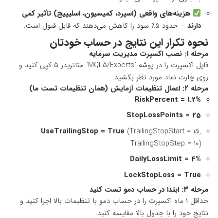
هزینه‌های واقعی (اسپرد، کمیسیون، اسلیپیج) تأثیر کمی
دارند
– حدود ۵٪ سود را کاهش می‌دهند که قابل قبول است.
نحوه تکرار این نتایج در حساب خودتان
مرحله ۱: نصب اکسپرت مدیریت سرمایه
فایل اکسپرت را در پوشه `MQL5/Experts` متاتریدر ۵ کپی کنید و
روی چارت نماد مورد نظر بکشید.
مرحله ۲: اعمال تنظیمات آزمایش (همان تنظیمات تست ما)
RiskPercent = 1.2%
StopLossPoints = 25
UseTrailingStop = True
(TrailingStopStart = 15,
TrailingStopStep = 10)
DailyLossLimit = 4%
LockStopLoss = True
مرحله ۳: ابتدا در حساب دمو تست کنید
حداقل ۱ ماه اکسپرت را در حساب دمو با تنظیمات بالا اجرا کنید و
نتایج خود را با جدول بالا مقایسه کنید.