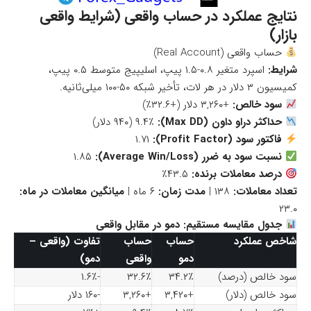
نتایج عملکرد در حساب واقعی (شرایط واقعی
بازار)
حساب واقعی (Real Account)
شرایط:
اسپرد متغیر ۰.۸-۱.۵ پیپ، اسلیپیج متوسط ۰.۵ پیپ،
کمیسیون ۳ دلار در هر لات، تأخیر شبکه ۵۰-۱۰۰ میلی‌ثانیه.
سود خالص:
+۳,۲۶۰ دلار (+۳۲.۶٪)
حداکثر دراو داون (Max DD):
۹.۴٪ (۹۴۰ دلار)
فاکتور سود (Profit Factor):
۱.۷۱
نسبت سود به ضرر (Average Win/Loss):
۱.۸۵
درصد معاملات برنده:
۴۳.۵٪
تعداد معاملات:
۱۳۸ |
مدت زمان:
۶ ماه |
میانگین معاملات در ماه:
۲۳.۰
جدول مقایسه مستقیم: دمو در مقابل واقعی
شاخص عملکرد
حساب
حساب
تفاوت (واقعی –
دمو
واقعی
دمو)
سود خالص (درصد)
۳۴.۲٪
۳۲.۶٪
-۱.۶٪
سود خالص (دلار)
+۳,۴۲۰
+۳,۲۶۰
-۱۶۰ دلار