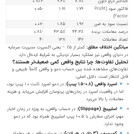
حداکثر دراو داون
۸.۷٪
۹.۴٪
+۰.۷٪
فاکتور سود (Profit
۱.۷۶
۱.۷۱
-۰.۰۵
Factor)
نسبت سود به ضرر
۱.۹۲
۱.۸۵
-۰.۰۷
درصد معاملات برنده
۴۴.۳٪
۴۳.۵٪
-۰.۸٪
تعداد معاملات
۱۴۲
۱۳۸
-۴
میانگین اختلاف مطلق:
کمتر از ۵٪ – یعنی اکسپرت مدیریت سرمایه
در دنیای واقعی نیز عملکرد بسیار نزدیکی به شرایط ایده‌ال دارد.
تحلیل تفاوت‌ها: چرا نتایج واقعی کمی ضعیف‌تر هستند؟
تفاوت‌های مشاهده شده بین حساب دمو و واقعی کاملاً طبیعی و
قابل انتظار است. دلایل اصلی:
اسپرد واقعی (۰.۸-۱.۵ پیپ):
در دمو اسپرد ثابت ۱.۰ پیپ بود،
اما در واقعیت اسپرد در زمان‌های پرنوسان افزایش می‌یابد و هزینه
معاملات را بالا می‌برد.
اسلیپیج (Slippage):
در حساب واقعی، به ویژه در زمان اخبار
مهم، اجرای سفارش با ۰.۵-۱ پیپ اسلیپیج همراه بود که در دمو
وجود ندارد.
کمیسیون (۳ دلار در هر لات):
در حساب واقعی، هر معامله