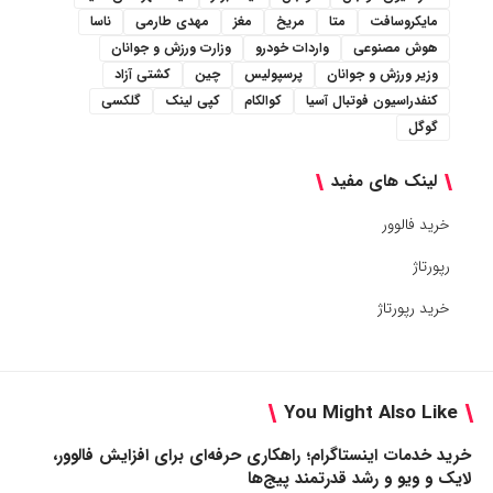
مایکروسافت
متا
مریخ
مغز
مهدی طارمی
ناسا
هوش مصنوعی
واردات خودرو
وزارت ورزش و جوانان
وزیر ورزش و جوانان
پرسپولیس
چین
کشتی آزاد
کنفدراسیون فوتبال آسیا
کوالکام
کپی لینک
گلکسی
گوگل
لینک های مفید
خرید فالوور
رپورتاژ
خرید رپورتاژ
You Might Also Like
خرید خدمات اینستاگرام؛ راهکاری حرفه‌ای برای افزایش فالوور،
لایک و ویو و رشد قدرتمند پیج‌ها