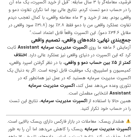
فرشید، معامله‌گر با ۳ سال سابقه: “قبل از خرید اکسپرت، یک ماه آن
را در حساب دمو تست کردم. نتایج عالی بود اما نگران تفاوت دمو و
واقعی بودم. بعد از خرید و ۳ ماه معامله واقعی، با کمال تعجب دیدم
تفاوت عملکرد واقعی من با دمو فقط ۲.۸٪ بود (۳۱.۸٪ سود واقعی در
مقابل ۳۴.۶٪ دمو). این اکسپرت واقعاً قابل اعتماد است.”
جمع‌بندی نهایی: داده‌های واقعی، تصمیم واقعی
آزمایش ۶ ماهه ما روی
اکسپرت مدیریت سرمایه Assistant
ثابت
کرد که این اکسپرت در دنیای واقعی نیز عملکرد عالی دارد.
اختلاف
کمتر از ۵٪ بین حساب دمو و واقعی
، با در نظر گرفتن اسپرد واقعی،
کمیسیون و اسلیپیج، یک موفقیت قابل توجه است. اگر به دنبال یک
اکسپرت مدیریت سرمایه هستید که در عمل نیز همانطور که در
تئوری وعده می‌دهد عمل کند،
اکسپرت مدیریت سرمایه
Assistant
انتخابی مطمئن است.
همین حالا با استفاده از
اکسپرت مدیریت سرمایه
، نتایج این تست
را در حساب خود تکرار کنید.
هشدار ریسک: معاملات در بازار فارکس دارای ریسک بالایی است.
اکسپرت مدیریت سرمایه
ریسک را کاهش می‌دهد اما آن را به طور
کامل حذف نمی‌کند. نتایج تست بر اساس داده‌های تاریخی ۱۲ ماهه