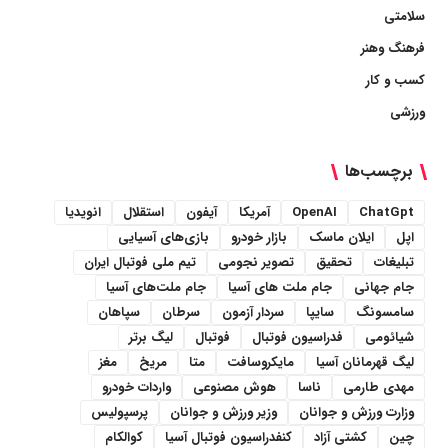
سلامتی
فرهنگ وهنر
کسب و کار
ورزشی
برچسب‌ها
ChatGpt
OpenAI
آمریکا
آیفون
استقلال
انویدیا
اپل
ایلان ماسک
بازار خودرو
بازی‌های آسیایی
تبلیغات
تحقیق
تصویر نجومی
تیم ملی فوتبال ایران
جام جهانی
جام ملت های آسیا
جام ملت‌های آسیا
سامسونگ
سایپا
سردار آزمون
سرطان
سپاهان
شیائومی
فدراسیون فوتبال
فوتبال
لیگ برتر
لیگ قهرمانان آسیا
مایکروسافت
متا
مریخ
مغز
مهدی طارمی
ناسا
هوش مصنوعی
واردات خودرو
وزارت ورزش و جوانان
وزیر ورزش و جوانان
پرسپولیس
چین
کشتی آزاد
کنفدراسیون فوتبال آسیا
کوالکام