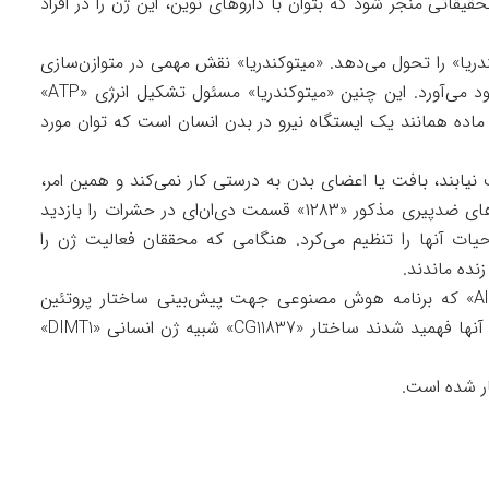
قیقاتی منجر شود که بتوان با داروهای نوین، این ژن را در افراد
ریا» را تحول می‌دهد. «میتوکندریا» نقش مهمی در متوازن‌سازی
سختی اکسیداسیون دارد که فرایند پیری را به وجود می‌آورد. این چنین «میتوکندریا» مسئول تشکیل انرژی «ATP»
ن ماده همانند یک ایستگاه نیرو در بدن انسان است که توان مورد
 نیابند، بافت یا اعضای بدن به درستی کار نمی‌کند و همین امر،
سرآغاز فرآیند پیری است. محققان برای یافتن ژن‌های ضدپیری مذکور «۱۲۸۳» قسمت دی‌ان‌ای در حشرات را بازدید
CG» شدند که چرخه حیات آنها را تنظیم می‌کرد. هنگامی که محققان فعالیت ژن را
پژوهشگران با منفعت گیری از مخزن «AlphaFold2» که برنامه هوش مصنوعی جهت پیش‌بینی ساختار پروتئین
است، وجود ژن‌های شبیه در افراد را بازدید کردند. آنها فهمید شدند ساختار «CG11837» شبیه ژن انسانی «DIMT1»