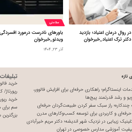
سلامتی
روال درمان اعتیاد؛ بازدید
باورهای نادرست درمورد افسردگی
کتر ترک اعتیاد_خبرخوان
ویدئو_خبرخوان
آذر ۲۳, ۱۴۰۴
تبلیغات
 تازه
خرید فالوو
ات اینستاگرام؛ راهکاری حرفه‌ای برای افزایش فالوور،
رپورتاژ
/
کی
یو و رشد قدرتمند پیج‌ها
خرید رپورت
چندکاره؛ راز سبک سفر کردن طبیعت‌گردان حرفه‌ای
سم برای 
حرفه‌ای و کاربردی برای توسعه کسب‌وکارهای مدرن
بزرگترین 
لینیک زیبایی در نزدیک شهر اندیشه؛ دکتر مریم خیرآبادی
یفیت آموزشی مدارس خصوصی در تهران