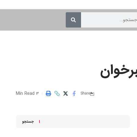
رخوان
3 Min Read
Share
جستجو