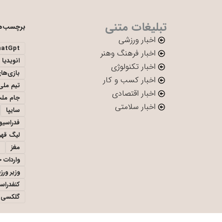
تبلیغات متنی
برچسب‌ه
اخبار ورزشی
hatGpt
اخبار فرهنگ وهنر
انویدیا
اخبار تکنولوژی
بازی‌ها
اخبار کسب و کار
تیم ملی 
اخبار اقتصادی
جام ملت
اخبار سلامتی
سایپا
فدراسیو
لیگ قهر
مغز
واردات 
وزیر ور
کنفدراس
گلکسی