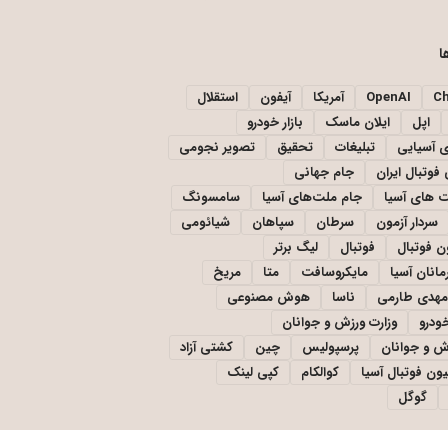
ا
C
OpenAI
آمریکا
آیفون
استقلال
اپل
ایلان ماسک
بازار خودرو
ی آسیایی
تبلیغات
تحقیق
تصویر نجومی
فوتبال ایران
جام جهانی
 های آسیا
جام ملت‌های آسیا
سامسونگ
سردار آزمون
سرطان
سپاهان
شیائومی
ن فوتبال
فوتبال
لیگ برتر
مانان آسیا
مایکروسافت
متا
مریخ
مهدی طارمی
ناسا
هوش مصنوعی
خودرو
وزارت ورزش و جوانان
زش و جوانان
پرسپولیس
چین
کشتی آزاد
یون فوتبال آسیا
کوالکام
کپی لینک
گوگل