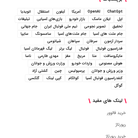
ChatGpt
OpenAI
آمریکا
آیفون
استقلال
انویدیا
اپل
ایلان ماسک
بازار خودرو
بازی‌های آسیایی
تبلیغات
تحقیق
تصویر نجومی
تیم ملی فوتبال ایران
جام جهانی
جام ملت های آسیا
جام ملت‌های آسیا
سامسونگ
سایپا
سردار آزمون
سرطان
سپاهان
شیائومی
فدراسیون فوتبال
فوتبال
لیگ برتر
لیگ قهرمانان آسیا
مایکروسافت
متا
مریخ
مغز
مهدی طارمی
ناسا
هوش مصنوعی
واردات خودرو
وزارت ورزش و جوانان
وزیر ورزش و جوانان
پرسپولیس
چین
کشتی آزاد
کنفدراسیون فوتبال آسیا
کوالکام
کپی لینک
گلکسی
گوگل
لینک های مفید
خرید فالوور
رپورتاژ
خرید رپورتاژ