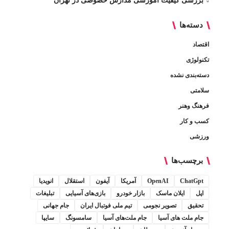
بررسی کیفیت آموزشی مدارس خصوصی در تهران
دسته‌ها
اقتصاد
تکنولوژی
دسته‌بندی نشده
سلامتی
فرهنگ وهنر
کسب و کار
ورزشی
برچسب‌ها
ChatGpt
OpenAI
آمریکا
آیفون
استقلال
انویدیا
اپل
ایلان ماسک
بازار خودرو
بازی‌های آسیایی
تبلیغات
تحقیق
تصویر نجومی
تیم ملی فوتبال ایران
جام جهانی
جام ملت های آسیا
جام ملت‌های آسیا
سامسونگ
سایپا