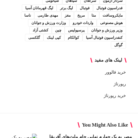
سردار آزمون
سرطان
سپاهان
شیائومی
فدراسیون فوتبال
فوتبال
لیگ برتر
لیگ قهرمانان آسیا
مایکروسافت
متا
مریخ
مغز
مهدی طارمی
ناسا
هوش مصنوعی
واردات خودرو
وزارت ورزش و جوانان
وزیر ورزش و جوانان
پرسپولیس
چین
کشتی آزاد
کنفدراسیون فوتبال آسیا
کوالکام
کپی لینک
گلکسی
گوگل
لینک های مفید
خرید فالوور
رپورتاژ
خرید رپورتاژ
You Might Also Like
مصر به یک چهارم نهایی جام ملت‌های آفریقا