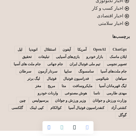
اخبار تکنولوژی
اخبار کسب و کار
اخبار اقتصادی
اخبار سلامتی
برچسب‌ها
ChatGpt
OpenAI
آمریکا
آیفون
استقلال
انویدیا
اپل
ایلان ماسک
بازار خودرو
بازی‌های آسیایی
تبلیغات
تحقیق
تصویر نجومی
تیم ملی فوتبال ایران
جام جهانی
جام ملت های آسیا
جام ملت‌های آسیا
سامسونگ
سایپا
سردار آزمون
سرطان
سپاهان
شیائومی
فدراسیون فوتبال
فوتبال
لیگ برتر
لیگ قهرمانان آسیا
مایکروسافت
متا
مریخ
مغز
مهدی طارمی
ناسا
هوش مصنوعی
واردات خودرو
وزارت ورزش و جوانان
وزیر ورزش و جوانان
پرسپولیس
چین
کشتی آزاد
کنفدراسیون فوتبال آسیا
کوالکام
کپی لینک
گلکسی
گوگل