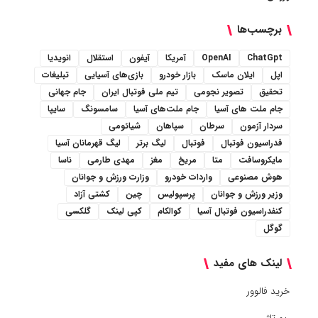
برچسب‌ها
ChatGpt
OpenAI
آمریکا
آیفون
استقلال
انویدیا
اپل
ایلان ماسک
بازار خودرو
بازی‌های آسیایی
تبلیغات
تحقیق
تصویر نجومی
تیم ملی فوتبال ایران
جام جهانی
جام ملت های آسیا
جام ملت‌های آسیا
سامسونگ
سایپا
سردار آزمون
سرطان
سپاهان
شیائومی
فدراسیون فوتبال
فوتبال
لیگ برتر
لیگ قهرمانان آسیا
مایکروسافت
متا
مریخ
مغز
مهدی طارمی
ناسا
هوش مصنوعی
واردات خودرو
وزارت ورزش و جوانان
وزیر ورزش و جوانان
پرسپولیس
چین
کشتی آزاد
کنفدراسیون فوتبال آسیا
کوالکام
کپی لینک
گلکسی
گوگل
لینک های مفید
خرید فالوور