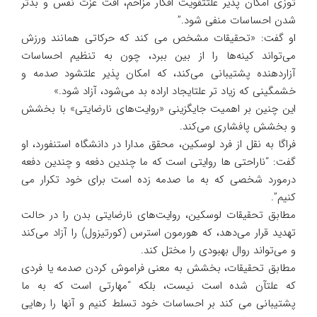
توزی امکان پذیر علتتقویت افکار مزاحم، افت عزت نفس و بدتر
شدن احساسات منفی شود.”
او گفت: «تحقیقات مشخص می کند که حرکاتی همانند ورزش
می‌تواند کینه‌ها را از بین ببرد، چون به تنظیم احساسات
آزاردهنده پشتیبانی می‌کند، که امکان پذیر علتشود صدمه و
خشمگینی که زیاد تر علتایجاد اراده بد می‌شود، آزاد شود.»
این چنین بر اهمیت جایگزینی «روایت‌های نارضایتی» با بخشش
و بخشش پافشاری می‌کند.
فراگا به نقل از فرد لوسکین، محقق مدارا در دانشگاه استنفورد، او
گفت: “ناراحتی ها روایتی است که ما چندین دفعه و چندین دفعه
درمورد شخصی که به ما صدمه زده است برای خود تکرار می
کنیم”.
مطابق تحقیقات لوسکین، روایت‌های نارضایتی بدن را در حالت
تهدید قرار می‌دهد، که هورمون استرس (کورتیزول) را آزاد می‌کند
و می‌تواند روال بهبودی را مختل کند.
مطابق تحقیقات، بخشش به معنی فراموش کردن صدمه یا فردی
که علتآن شده است نیست، بلکه “مهارتی است که به ما
پشتیبانی می کند بر احساسات خود تسلط کنیم و آنها را رهایی