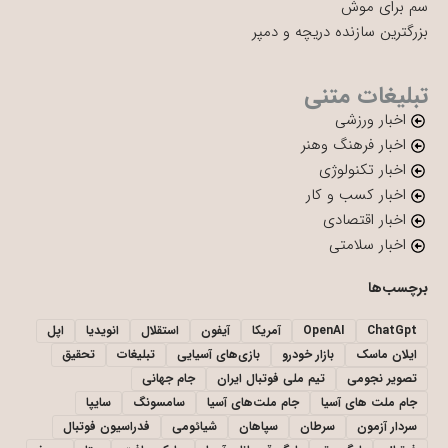
سم برای موش
بزرگترین سازنده دریچه و دمپر
تبلیغات متنی
اخبار ورزشی
اخبار فرهنگ وهنر
اخبار تکنولوژی
اخبار کسب و کار
اخبار اقتصادی
اخبار سلامتی
برچسب‌ها
ChatGpt
OpenAI
آمریکا
آیفون
استقلال
انویدیا
اپل
ایلان ماسک
بازار خودرو
بازی‌های آسیایی
تبلیغات
تحقیق
تصویر نجومی
تیم ملی فوتبال ایران
جام جهانی
جام ملت های آسیا
جام ملت‌های آسیا
سامسونگ
سایپا
سردار آزمون
سرطان
سپاهان
شیائومی
فدراسیون فوتبال