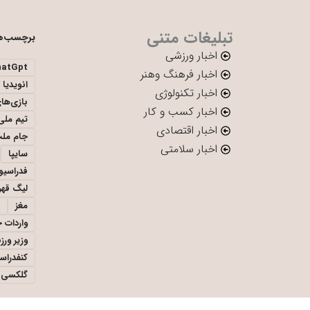
تبلیغات متنی
برچسب‌ه
اخبار ورزشی
hatGpt
اخبار فرهنگ وهنر
انویدیا
اخبار تکنولوژی
بازی‌ها
اخبار کسب و کار
تیم ملی 
اخبار اقتصادی
جام ملت
اخبار سلامتی
سایپا
فدراسیو
لیگ قهر
مغز
واردات 
وزیر ور
کنفدراس
گلکسی