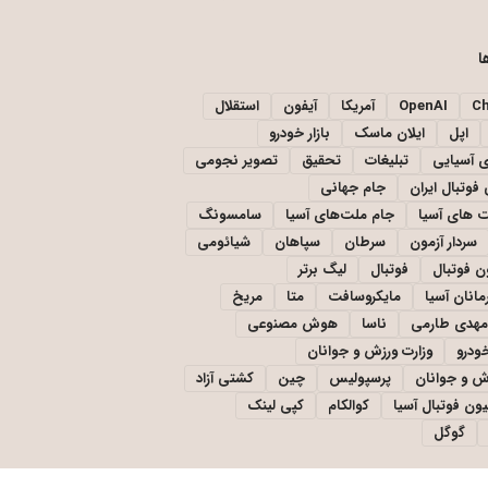
ا
C
OpenAI
آمریکا
آیفون
استقلال
اپل
ایلان ماسک
بازار خودرو
ی آسیایی
تبلیغات
تحقیق
تصویر نجومی
فوتبال ایران
جام جهانی
 های آسیا
جام ملت‌های آسیا
سامسونگ
سردار آزمون
سرطان
سپاهان
شیائومی
ن فوتبال
فوتبال
لیگ برتر
مانان آسیا
مایکروسافت
متا
مریخ
مهدی طارمی
ناسا
هوش مصنوعی
خودرو
وزارت ورزش و جوانان
زش و جوانان
پرسپولیس
چین
کشتی آزاد
یون فوتبال آسیا
کوالکام
کپی لینک
گوگل