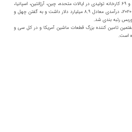
تا سال ۲۰۱۹، Flex-N-Gate دارای ۲۵ هزار کارمند و ۶۹ کارخانه تولیدی در ایالات متحده، چین، آرژانتین، اسپانیا،
فرانسه، آلمان، مکزیک و کانادا می بود. در سال ۲۰۲۰، درآمدی معادل ۸.۹ میلیارد دلار داشت و به گفتن چهل و
بس رتبه بندی شد.
Automotive New به گفتن هفتمین تامین کننده بزرگ قطعات ماشین آمریکا و در کل سی و
ه است.