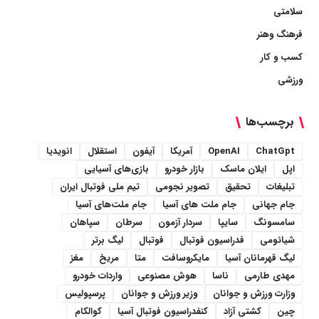
سلامتی
فرهنگ وهنر
کسب و کار
ورزشی
برچسب‌ها
ChatGpt
OpenAI
آمریکا
آیفون
استقلال
انویدیا
اپل
ایلان ماسک
بازار خودرو
بازی‌های آسیایی
تبلیغات
تحقیق
تصویر نجومی
تیم ملی فوتبال ایران
جام جهانی
جام ملت های آسیا
جام ملت‌های آسیا
سامسونگ
سایپا
سردار آزمون
سرطان
سپاهان
شیائومی
فدراسیون فوتبال
فوتبال
لیگ برتر
لیگ قهرمانان آسیا
مایکروسافت
متا
مریخ
مغز
مهدی طارمی
ناسا
هوش مصنوعی
واردات خودرو
وزارت ورزش و جوانان
وزیر ورزش و جوانان
پرسپولیس
چین
کشتی آزاد
کنفدراسیون فوتبال آسیا
کوالکام