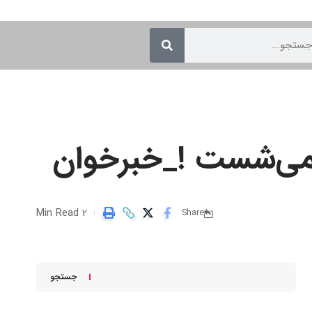
2 Min Read
Share
جستجو