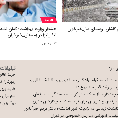
اقتصاد
 کاشان؛ روستای سار_خبرخوان
هشدار وزارت بهداشت؛ گمان تشد
آنفلوآنزا در زمستان_خبرخوان
آذر ۲۵, ۱۴۰۴
تبلیغات
 تازه
خرید فالوو
ات اینستاگرام؛ راهکاری حرفه‌ای برای افزایش فالوور،
رپورتاژ
/
کی
یو و رشد قدرتمند پیج‌ها
خرید رپورت
چندکاره؛ راز سبک سفر کردن طبیعت‌گردان حرفه‌ای
سم برای 
حرفه‌ای و کاربردی برای توسعه کسب‌وکارهای مدرن
بزرگترین 
لینیک زیبایی در نزدیک شهر اندیشه؛ دکتر مریم خیرآبادی
یفیت آموزشی مدارس خصوصی در تهران