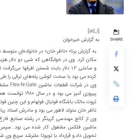
[ad_1]
به گزارش خبرخوان
SHARE
به گزارش برنا؛ «ناظر خان» در خانواده‌ای متوسط د
مکان کرد. وی در خوابگاهی که شبی دو دلار هزی
و ساعتی ۱.۲ دلار بابت شستن ظرفها می‌گر
کرده می بود با سخت کوشی پله‌های ترقی را طی 
وی در ش
ثروت مالک باشگاه فوتبال فولهام و این چنین فو
ناظر خان متولد لاهور می بود و مادرش استاد ری
وی از کالج مهندسی گرینگر در رشته صنایع فار
ماشین فلکس مشغول کار شده می بود. سپس ا
تحویل داد.و قرارداد با تویوتا علترشد سریع وی شد