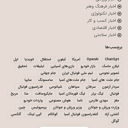
اخبار فرهنگ وهنر
اخبار تکنولوژی
اخبار کسب و کار
اخبار اقتصادی
اخبار سلامتی
برچسب‌ها
ChatGpt
OpenAI
آمریکا
آیفون
استقلال
انویدیا
اپل
ایلان ماسک
بازار خودرو
بازی‌های آسیایی
تبلیغات
تحقیق
تصویر نجومی
تیم ملی فوتبال ایران
جام جهانی
جام ملت های آسیا
جام ملت‌های آسیا
سامسونگ
سایپا
سردار آزمون
سرطان
سپاهان
شیائومی
فدراسیون فوتبال
فوتبال
لیگ برتر
لیگ قهرمانان آسیا
مایکروسافت
متا
مریخ
مغز
مهدی طارمی
ناسا
هوش مصنوعی
واردات خودرو
وزارت ورزش و جوانان
وزیر ورزش و جوانان
پرسپولیس
چین
کشتی آزاد
کنفدراسیون فوتبال آسیا
کوالکام
کپی لینک
گلکسی
گوگل