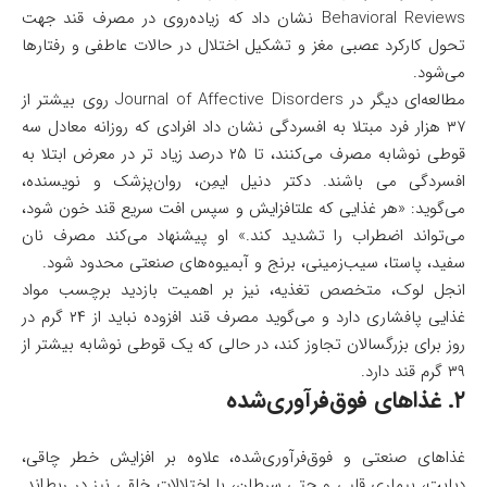
Behavioral Reviews نشان داد که زیاده‌روی در مصرف قند جهت
تحول کارکرد عصبی مغز و تشکیل اختلال در حالات عاطفی و رفتارها
می‌شود.
مطالعه‌ای دیگر در Journal of Affective Disorders روی بیشتر از
۳۷ هزار فرد مبتلا به افسردگی نشان داد افرادی که روزانه معادل سه
قوطی نوشابه مصرف می‌کنند، تا ۲۵ درصد زیاد تر در معرض ابتلا به
افسردگی می باشند. دکتر دنیل ایمِن، روان‌پزشک و نویسنده،
می‌گوید: «هر غذایی که علتافزایش و سپس افت سریع قند خون شود،
می‌تواند اضطراب را تشدید کند.» او پیشنهاد می‌کند مصرف نان
سفید، پاستا، سیب‌زمینی، برنج و آبمیوه‌های صنعتی محدود شود.
انجل لوک، متخصص تغذیه، نیز بر اهمیت بازدید برچسب مواد
غذایی پافشاری دارد و می‌گوید مصرف قند افزوده نباید از ۲۴ گرم در
روز برای بزرگسالان تجاوز کند، در حالی که یک قوطی نوشابه بیشتر از
۳۹ گرم قند دارد.
۲. غذاهای فوق‌فرآوری‌شده
غذاهای صنعتی و فوق‌فرآوری‌شده، علاوه بر افزایش خطر چاقی،
دیابت، بیماری قلبی و حتی سرطان، با اختلالات خلقی نیز در ربط‌اند.