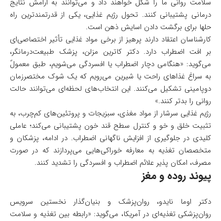
سلامت روانی ما را شکل خواهند داد و می‌توانند به ارامش نتایج
درمانی پشتیبانی کنند. تحول رژیم غذایی، یکی از قدرتمندترین راه
حلها برای برگشت دادن اسایش ذهن است.
کارشناسان اعتقاد دارند پرهیز از برخی مواد غذایی تأثیر اختصاصی‌ای
بر افت اضطراب دارد. دکتر کاترین مزلن، پزشک طبیعت‌درمانگر،
می‌گوید: «هنگامی دچار اضطراب یا افسردگی می‌شویم، طبق معمولً
به سراغ غذاهای راحت یا شیرین می‌رویم که یک شوک مختصر‌زمان
دوپامینی تشکیل می‌کنند. این انتخاب‌های لحظه‌ای می‌توانند حالت
روانی را بدتر کنند.»
رژیم غذایی سرشار از مواد مغذی، سبزیجات و پروتئین‌های کم‌چرب، به
تثبیت خلق و خو و کنترل سطح قند خون پشتیبانی می‌کند؛ عاملی
کلیدی در جلوگیری از افزایش ناگهانی اضطراب. در ادامه، پزشکان و
متخصصان تغذیه به معارفه خوراکی‌هایی می‌پردازند که در صورت
مصرف، امکان پذیر علائم اضطراب و افسردگی را تشدید کنند.
پیوند روده و مغز
دکتر اوما نایدو، روان‌پزشک و بنیان‌گذار نخستین سرویس
روان‌پزشکی تغذیه‌ای در آمریکا، می‌گوید: «رابطه بین تغذیه و سلامت