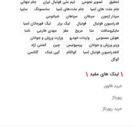
تحقیق
تصویر نجومی
تیم ملی فوتبال ایران
جام جهانی
جام ملت های آسیا
جام ملت‌های آسیا
سامسونگ
سایپا
سردار آزمون
سرطان
سپاهان
شیائومی
فدراسیون فوتبال
فوتبال
لیگ برتر
لیگ قهرمانان آسیا
مایکروسافت
متا
مریخ
مغز
مهدی طارمی
ناسا
هوش مصنوعی
واردات خودرو
وزارت ورزش و جوانان
وزیر ورزش و جوانان
پرسپولیس
چین
کشتی آزاد
کنفدراسیون فوتبال آسیا
کوالکام
کپی لینک
گلکسی
گوگل
لینک های مفید
خرید فالوور
رپورتاژ
خرید رپورتاژ