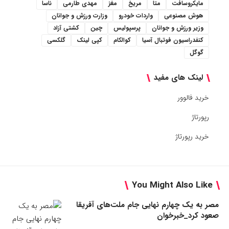
مایکروسافت
متا
مریخ
مغز
مهدی طارمی
ناسا
هوش مصنوعی
واردات خودرو
وزارت ورزش و جوانان
وزیر ورزش و جوانان
پرسپولیس
چین
کشتی آزاد
کنفدراسیون فوتبال آسیا
کوالکام
کپی لینک
گلکسی
گوگل
لینک های مفید
خرید فالوور
رپورتاژ
خرید رپورتاژ
You Might Also Like
مصر به یک چهارم نهایی جام ملت‌های آفریقا
صعود کرد_خبرخوان