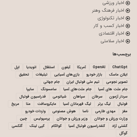
اخبار ورزشی
اخبار فرهنگ وهنر
اخبار تکنولوژی
اخبار کسب و کار
اخبار اقتصادی
اخبار سلامتی
برچسب‌ها
ChatGpt
OpenAI
آمریکا
آیفون
استقلال
انویدیا
اپل
ایلان ماسک
بازار خودرو
بازی‌های آسیایی
تبلیغات
تحقیق
تصویر نجومی
تیم ملی فوتبال ایران
جام جهانی
جام ملت های آسیا
جام ملت‌های آسیا
سامسونگ
سایپا
سردار آزمون
سرطان
سپاهان
شیائومی
فدراسیون فوتبال
فوتبال
لیگ برتر
لیگ قهرمانان آسیا
مایکروسافت
متا
مریخ
مغز
مهدی طارمی
ناسا
هوش مصنوعی
واردات خودرو
وزارت ورزش و جوانان
وزیر ورزش و جوانان
پرسپولیس
چین
کشتی آزاد
کنفدراسیون فوتبال آسیا
کوالکام
کپی لینک
گلکسی
گوگل