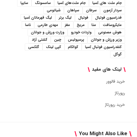
جام ملت های آسیا
جام ملت‌های آسیا
سامسونگ
سایپا
سردار آزمون
سرطان
سپاهان
شیائومی
فدراسیون فوتبال
فوتبال
لیگ برتر
لیگ قهرمانان آسیا
مایکروسافت
متا
مریخ
مغز
مهدی طارمی
ناسا
هوش مصنوعی
واردات خودرو
وزارت ورزش و جوانان
وزیر ورزش و جوانان
پرسپولیس
چین
کشتی آزاد
کنفدراسیون فوتبال آسیا
کوالکام
کپی لینک
گلکسی
گوگل
لینک های مفید
خرید فالوور
رپورتاژ
خرید رپورتاژ
You Might Also Like