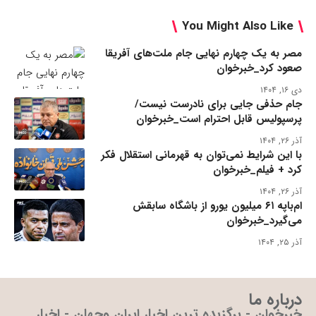
You Might Also Like
مصر به یک چهارم نهایی جام ملت‌های آفریقا
صعود کرد_خبرخوان
دی ۱۶, ۱۴۰۴
جام حذفی جایی برای نادرست نیست/
پرسپولیس قابل احترام است_خبرخوان
آذر ۲۶, ۱۴۰۴
با این شرایط نمی‌توان به قهرمانی استقلال فکر
کرد + فیلم_خبرخوان
آذر ۲۶, ۱۴۰۴
ام‌باپه ۶۱ میلیون یورو از باشگاه سابقش
می‌گیرد_خبرخوان
آذر ۲۵, ۱۴۰۴
درباره ما
خبرخوان - برگزیده ترین اخبار ایران وجهان - اخبار