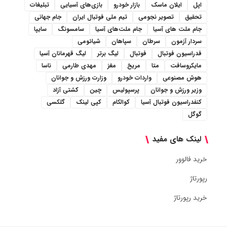
اپل
ایلان ماسک
بازار خودرو
بازی‌های آسیایی
تبلیغات
تحقیق
تصویر نجومی
تیم ملی فوتبال ایران
جام جهانی
جام ملت های آسیا
جام ملت‌های آسیا
سامسونگ
سایپا
سردار آزمون
سرطان
سپاهان
شیائومی
فدراسیون فوتبال
فوتبال
لیگ برتر
لیگ قهرمانان آسیا
مایکروسافت
متا
مریخ
مغز
مهدی طارمی
ناسا
هوش مصنوعی
واردات خودرو
وزارت ورزش و جوانان
وزیر ورزش و جوانان
پرسپولیس
چین
کشتی آزاد
کنفدراسیون فوتبال آسیا
کوالکام
کپی لینک
گلکسی
گوگل
لینک های مفید
خرید فالوور
رپورتاژ
خرید رپورتاژ