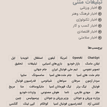
تبلیغات متنی
اخبار ورزشی
اخبار فرهنگ وهنر
اخبار تکنولوژی
اخبار کسب و کار
اخبار اقتصادی
اخبار سلامتی
برچسب‌ها
ChatGpt
OpenAI
آمریکا
آیفون
استقلال
انویدیا
اپل
ایلان ماسک
بازار خودرو
بازی‌های آسیایی
تبلیغات
تحقیق
تصویر نجومی
تیم ملی فوتبال ایران
جام جهانی
جام ملت های آسیا
جام ملت‌های آسیا
سامسونگ
سایپا
سردار آزمون
سرطان
سپاهان
شیائومی
فدراسیون فوتبال
فوتبال
لیگ برتر
لیگ قهرمانان آسیا
مایکروسافت
متا
مریخ
مغز
مهدی طارمی
ناسا
هوش مصنوعی
واردات خودرو
وزارت ورزش و جوانان
وزیر ورزش و جوانان
پرسپولیس
چین
کشتی آزاد
کنفدراسیون فوتبال آسیا
کوالکام
کپی لینک
گلکسی