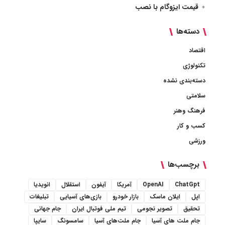
قیمت ایزوگام با نصب
دسته‌ها
اقتصاد
تکنولوژی
دسته‌بندی نشده
سلامتی
فرهنگ وهنر
کسب و کار
ورزشی
برچسب‌ها
ChatGpt
OpenAI
آمریکا
آیفون
استقلال
انویدیا
اپل
ایلان ماسک
بازار خودرو
بازی‌های آسیایی
تبلیغات
تحقیق
تصویر نجومی
تیم ملی فوتبال ایران
جام جهانی
جام ملت های آسیا
جام ملت‌های آسیا
سامسونگ
سایپا