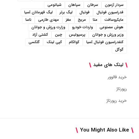
سردار آزمون
سرطان
سپاهان
شیائومی
فدراسیون فوتبال
فوتبال
لیگ برتر
لیگ قهرمانان آسیا
مایکروسافت
متا
مریخ
مغز
مهدی طارمی
ناسا
هوش مصنوعی
واردات خودرو
وزارت ورزش و جوانان
وزیر ورزش و جوانان
پرسپولیس
چین
کشتی آزاد
کنفدراسیون فوتبال آسیا
کوالکام
کپی لینک
گلکسی
گوگل
لینک های مفید
خرید فالوور
رپورتاژ
خرید رپورتاژ
You Might Also Like