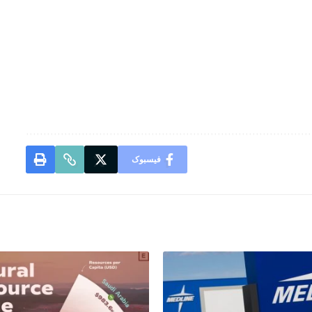
فیسبوک