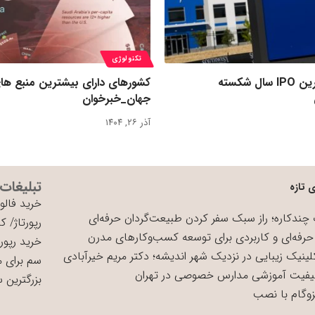
تکنولوژی
رکورد بزرگ‌ترین IPO سال شکسته
کشورهای دارای بیشترین منبع ها
جهان_خبرخوان
آذر ۲۶, ۱۴۰۴
تبلیغات
 تازه
خرید فالوو
چندکاره؛ راز سبک سفر کردن طبیعت‌گردان حرفه‌ای
رپورتاژ
/
کی
حرفه‌ای و کاربردی برای توسعه کسب‌وکارهای مدرن
خرید رپورت
لینیک زیبایی در نزدیک شهر اندیشه؛ دکتر مریم خیرآبادی
سم برای 
یفیت آموزشی مدارس خصوصی در تهران
بزرگترین 
زوگام با نصب