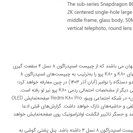
به گمان زیادً شیائومی ۱۵ و ۱۵ پرو اولین تلفنهای جهان می باشند که از چیپست اسنپدراگون ۸ نسل ۴ منفعت گیری
می‌کنند. شایعه ها حاکی از آن است که ردمی تلفنهای K80 و K80 پرو را به‌ترتیب به چیپست‌های اسنپدراگون ۸
نسل ۳ و اسنپدراگون ۸ نسل ۴ تجهیزمی‌کند و این دو دستگاه را نوامبر (آبان-آذر ۱۴۰۳) در چین معارفه خواهد کرد؛
صات احتمالی ردمی K80 پرو نیز لو رفته است.
به گزارش منبعی آگاه به نام «دیجیتال چت استیشن» در شبکه اجتماعی ویبو، Redmi K80 Pro صفحه‌نمایش OLED
لفی و حاشیه‌های نازک خواهد داشت. گزارش‌های قبلی ادعا
حه‌نمایش از وضوح 2K حمایتمی‌کند و حسگر تاثییر انگشت اولتراسونیک روی صفحه‌نمایش خواهد
انتظار می‌رود ردمی K80 پرو از نظر سخت‌افزاری، چیپست اسنپدراگون ۸ نسل ۴ داشته باشد. پنل پشتی گوشی به