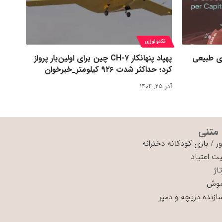
تکنولوژی
ی طبیعی
پهپاد پنهانکار CH-۷ چین برای اولین‌بار پرواز
کرد؛ حداکثر شدت ۹۲۶ کیلومتر_خبرخوان
آذر ۲۵, ۱۴۰۴
 متنی
ر
/
بازی کودکانه دخترانه
ت اعتیاد
اژ
موش
سازنده دریچه و دمپر