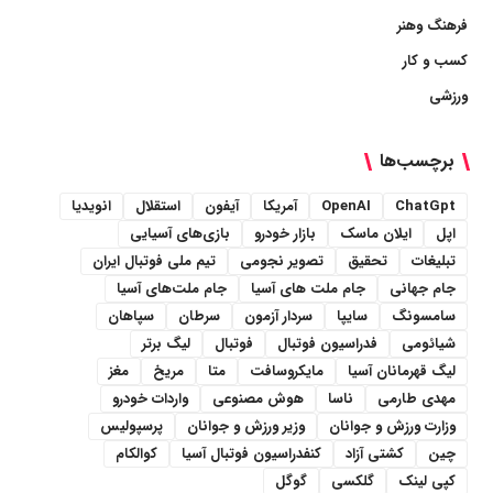
فرهنگ وهنر
کسب و کار
ورزشی
برچسب‌ها
ChatGpt
OpenAI
آمریکا
آیفون
استقلال
انویدیا
اپل
ایلان ماسک
بازار خودرو
بازی‌های آسیایی
تبلیغات
تحقیق
تصویر نجومی
تیم ملی فوتبال ایران
جام جهانی
جام ملت های آسیا
جام ملت‌های آسیا
سامسونگ
سایپا
سردار آزمون
سرطان
سپاهان
شیائومی
فدراسیون فوتبال
فوتبال
لیگ برتر
لیگ قهرمانان آسیا
مایکروسافت
متا
مریخ
مغز
مهدی طارمی
ناسا
هوش مصنوعی
واردات خودرو
وزارت ورزش و جوانان
وزیر ورزش و جوانان
پرسپولیس
چین
کشتی آزاد
کنفدراسیون فوتبال آسیا
کوالکام
کپی لینک
گلکسی
گوگل