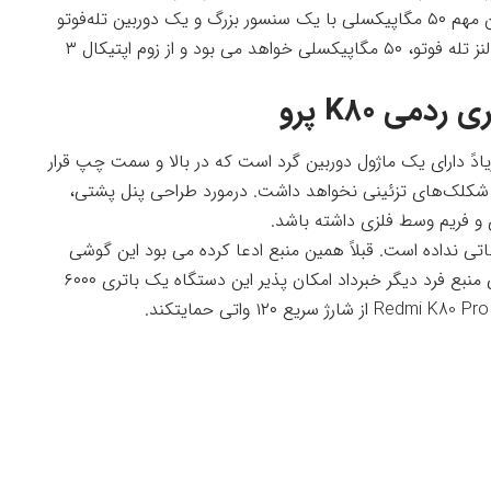
گمان زیادً دوربین سه‌گانه دارد که شامل یک دوربین مهم ۵۰ مگاپیکسلی با یک سنسور بزرگ و یک دوربین تله‌فوتو
است. قبلاً برخی منبع های ادعا کرده بودند که این لنز تله فوتو، ۵۰ مگاپیکسلی خواهد می بود و از زوم اپتیکال ۳
ی K80 پرو
‌گوید ردمی K80 پرو به گمان زیادً دارای یک ماژول دوربین گرد است که در بالا و سمت چپ قرار
ی‌گیرد. برخلاف K70 Pro، ماژول دوربین K80 Pro شکلک‌های تزئینی نخواهد داشت. درمورد طراحی پنل پشتی،
د ظرفیت باتری ردمی K80 پرو اطلاعاتی نداده است. قبلاً همین منبع ادعا کرده می بود این گوشی
یک باتری ۵۵۰۰ میلی‌آمپرساعتی خواهد داشت ولی منبع فرد دیگر خبرداد امکان پذیر این دستگاه یک باتری ۶۰۰۰