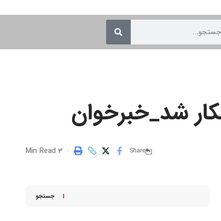
3 Min Read
Share
جستجو