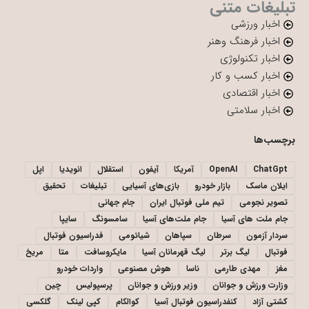
تبلیغات متنی
اخبار ورزشی
اخبار فرهنگ وهنر
اخبار تکنولوژی
اخبار کسب و کار
اخبار اقتصادی
اخبار سلامتی
برچسب‌ها
ChatGpt
OpenAI
آمریکا
آیفون
استقلال
انویدیا
اپل
ایلان ماسک
بازار خودرو
بازی‌های آسیایی
تبلیغات
تحقیق
تصویر نجومی
تیم ملی فوتبال ایران
جام جهانی
جام ملت های آسیا
جام ملت‌های آسیا
سامسونگ
سایپا
سردار آزمون
سرطان
سپاهان
شیائومی
فدراسیون فوتبال
فوتبال
لیگ برتر
لیگ قهرمانان آسیا
مایکروسافت
متا
مریخ
مغز
مهدی طارمی
ناسا
هوش مصنوعی
واردات خودرو
وزارت ورزش و جوانان
وزیر ورزش و جوانان
پرسپولیس
چین
کشتی آزاد
کنفدراسیون فوتبال آسیا
کوالکام
کپی لینک
گلکسی