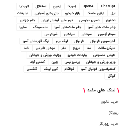
ChatGpt
OpenAI
آمریکا
آیفون
استقلال
انویدیا
اپل
ایلان ماسک
بازار خودرو
بازی‌های آسیایی
تبلیغات
تحقیق
تصویر نجومی
تیم ملی فوتبال ایران
جام جهانی
جام ملت های آسیا
جام ملت‌های آسیا
سامسونگ
سایپا
سردار آزمون
سرطان
سپاهان
شیائومی
فدراسیون فوتبال
فوتبال
لیگ برتر
لیگ قهرمانان آسیا
مایکروسافت
متا
مریخ
مغز
مهدی طارمی
ناسا
هوش مصنوعی
واردات خودرو
وزارت ورزش و جوانان
وزیر ورزش و جوانان
پرسپولیس
چین
کشتی آزاد
کنفدراسیون فوتبال آسیا
کوالکام
کپی لینک
گلکسی
گوگل
لینک های مفید
خرید فالوور
رپورتاژ
خرید رپورتاژ