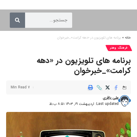
خانه
»
برنامه های تلویزیون در «دهه کرامت»_خبرخوان
فرهنگ وهنر
برنامه های تلویزیون در «دهه
کرامت»_خبرخوان
7 Min Read
علی باقری
Last updated: اردیبهشت ۱۹, ۱۴۰۳ ۸:۵۱ ب٫ظ