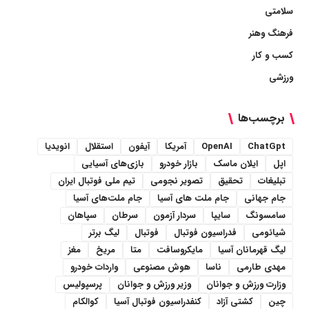
سلامتی
فرهنگ وهنر
کسب و کار
ورزشی
برچسب‌ها
ChatGpt
OpenAI
آمریکا
آیفون
استقلال
انویدیا
اپل
ایلان ماسک
بازار خودرو
بازی‌های آسیایی
تبلیغات
تحقیق
تصویر نجومی
تیم ملی فوتبال ایران
جام جهانی
جام ملت های آسیا
جام ملت‌های آسیا
سامسونگ
سایپا
سردار آزمون
سرطان
سپاهان
شیائومی
فدراسیون فوتبال
فوتبال
لیگ برتر
لیگ قهرمانان آسیا
مایکروسافت
متا
مریخ
مغز
مهدی طارمی
ناسا
هوش مصنوعی
واردات خودرو
وزارت ورزش و جوانان
وزیر ورزش و جوانان
پرسپولیس
چین
کشتی آزاد
کنفدراسیون فوتبال آسیا
کوالکام