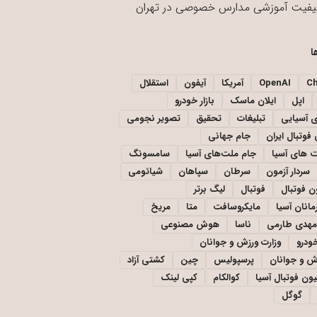
یفیت آموزشی مدارس خصوصی در تهران
ا
C
OpenAI
آمریکا
آیفون
استقلال
اپل
ایلان ماسک
بازار خودرو
ی آسیایی
تبلیغات
تحقیق
تصویر نجومی
فوتبال ایران
جام جهانی
 های آسیا
جام ملت‌های آسیا
سامسونگ
سردار آزمون
سرطان
سپاهان
شیائومی
ن فوتبال
فوتبال
لیگ برتر
مانان آسیا
مایکروسافت
متا
مریخ
مهدی طارمی
ناسا
هوش مصنوعی
خودرو
وزارت ورزش و جوانان
زش و جوانان
پرسپولیس
چین
کشتی آزاد
یون فوتبال آسیا
کوالکام
کپی لینک
گوگل