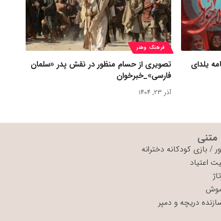
فرهنگ وهنر
مه یلدای
تصویری از حسام منظور در نقش پدر «سلمان
فارسی»_خبرخوان
آذر ۲۳, ۱۴۰۴
 متنی
ر
/
بازی کودکانه دخترانه
ت اعتیاد
اژ
موش
سازنده دریچه و دمپر