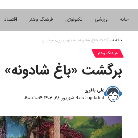
خانه
ورزشی
تکنولوژی
فرهنگ وهنر
اقتصاد
خانه
»
برگشت «باغ شادونه» به تلویزیون_خبرخوان
فرهنگ وهنر
برگشت «باغ شادونه» ب
علی باقری
Last updated: شهریور ۲۸, ۱۴۰۳ ۱۰:۱۴ ب٫ظ