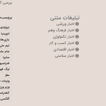
بررسی ک
تبلیغات متنی
برچسب‌ه
اخبار ورزشی
hatGpt
اخبار فرهنگ وهنر
انویدیا
اخبار تکنولوژی
بازی‌ها
اخبار کسب و کار
تیم ملی 
اخبار اقتصادی
جام ملت
اخبار سلامتی
سایپا
فدراسیو
لیگ قهر
مغز
واردات 
وزیر ور
کنفدراس
گلکسی