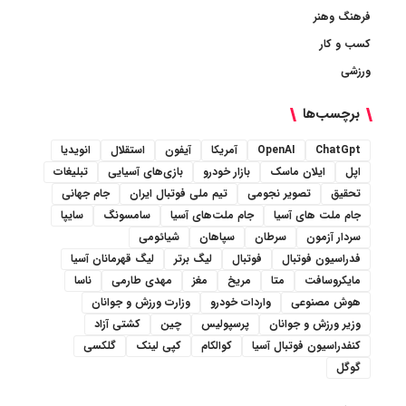
فرهنگ وهنر
کسب و کار
ورزشی
برچسب‌ها
ChatGpt
OpenAI
آمریکا
آیفون
استقلال
انویدیا
اپل
ایلان ماسک
بازار خودرو
بازی‌های آسیایی
تبلیغات
تحقیق
تصویر نجومی
تیم ملی فوتبال ایران
جام جهانی
جام ملت های آسیا
جام ملت‌های آسیا
سامسونگ
سایپا
سردار آزمون
سرطان
سپاهان
شیائومی
فدراسیون فوتبال
فوتبال
لیگ برتر
لیگ قهرمانان آسیا
مایکروسافت
متا
مریخ
مغز
مهدی طارمی
ناسا
هوش مصنوعی
واردات خودرو
وزارت ورزش و جوانان
وزیر ورزش و جوانان
پرسپولیس
چین
کشتی آزاد
کنفدراسیون فوتبال آسیا
کوالکام
کپی لینک
گلکسی
گوگل