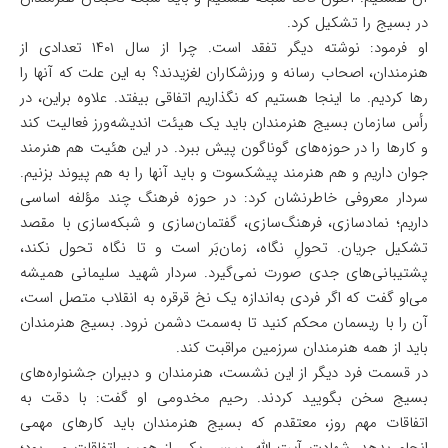
در بسیج را تشکیل کرد.
او فرمود: نوشته دیگر تفقد است. چرا از سال ۱۴۰۱ تعدادی از
هنرمندان، اصحاب رسانه و ورزشکاران لغزیدند؟ به این علت که آنها را
رها کردیم. ما اینجا هستیم که نگذاریم اتفاقی بیفتد. علاوه براین، در
رأس سازمان بسیج هنرمندان باید یک هیئت اندیشه‌ورز فعالیت کند
و کارها را در حوزه‌های گوناگون پیش ببرد. در این هئیت هم هنرمند
جوان داریم و هم هنرمند پیشکسوت و باید آنها را به هم پیوند بزنیم.‌
سردار معروفی خاطرنشان کرد: در حوزه فرهنگ چند مؤلفه اساسی
داریم؛ نمادسازی، فرهنگ‌سازی، گفتمان‌سازی و شبکه‌سازی با مقصد
تشکیل جریان. تحولِ نگاه، زمان‌بَر است و تا نگاه تحول نکند،
پشتیبانی‌های جدی صورت نمی‌گیرد. سردار شهید سلیمانی همیشه
می‌او گفت که اگر فردی به‌اندازه یک نخ قرقره به انقلاب متصل است،
آن را با ریسمان محکم کنید تا به‌سمت دشمن نرود. بسیج هنرمندان
باید از همه هنرمندان سرزمین مراقبت کند.
در قسمت فرد دیگر از این نشست، هنرمندان و دبیران جشنواره‌های
بسیج سخن بگویید کردند. رحیم مخدومی او گفت: با دقت به
اتفاقات مهم روز،‌ معتقدم که بسیج هنرمندان باید کارهای مهمی