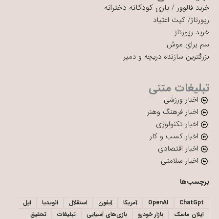
بازی کودکانه دخترانه
خرید فالوور
/
رپورتاژ
/
کیت اعتیاد
خرید رپورتاژ
سم برای موش
بزرگترین سازنده دریچه و دمپر
تبلیغات متنی
اخبار ورزشی
اخبار فرهنگ وهنر
اخبار تکنولوژی
اخبار کسب و کار
اخبار اقتصادی
اخبار سلامتی
برچسب‌ها
ChatGpt
OpenAI
آمریکا
آیفون
استقلال
انویدیا
اپل
ایلان ماسک
بازار خودرو
بازی‌های آسیایی
تبلیغات
تحقیق