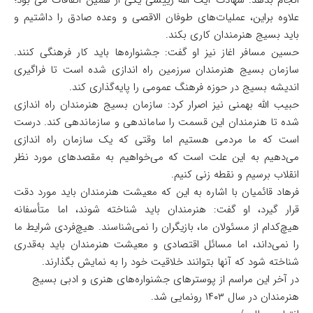
انجام بدهد. شهادت آیت الله رییسی یکی از همین اتفاقات می بود؛
علاوه براین،‌ عملیات‌های طوفان الاقصی و وعده صادق را داشتیم و
باید بسیج هنرمندان کاری بکند.
حسین مسافر اغاز نیز او گفت: جشنواره‌ها باید کار فرهنگی کنند.
سازمان بسیج هنرمندان سرزمین راه اندازی شده است تا فراگیری
اندیشه بسیج در حوزه فرهنگ عمومی را پایه‌گذاری کند.
حبیب الله بهمنی نیز اصرار کرد: سازمان بسیج هنرمندان راه اندازی
شده تا هنرمندان این قسمت را ساماندهی و سازماندهی کند. درست
است که ما مردمی هستیم اما وقتی که یک سازمان راه اندازی
می‌دهیم به این علت است که می‌خواهیم به مقصد‌های مورد نظر
انقلاب برسیم و نقطه زنی کنیم.
فرهاد قائمیان با اشاره به این که معیشت هنرمندان باید مورد دقت
قرار گیرد، او گفت: هنرمندان باید شناخته شوند، اما متأسفانه
هیچ‌کدام از مسئولان ما، بازیگران را نمی‌شناسند. هیچ‌فردی شرایط ما
را نمی‌داند، اما مسائل اقتصادی و معیشت هنرمندان باید به‌قدری
شناخته شود که آنها بتوانند خلاقیت خود را به نمایش بگذارند.
در آخر این مراسم از پوستر‌های جشنواره‌های هنری و ادبی بسیج
هنرمندان در سال ۱۴۰۳ رونمایی شد.