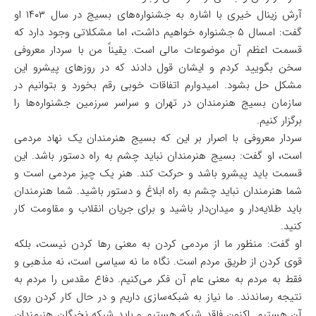
آرش زینال خیری با اشاره به جشنواره‌های بسیج در سال ۱۴۰۳ او
گفت: امسال ۵ جشنواره خواهیم داشت، اما مشکلاتی وجود دارد که
قسمت اعظم آن موضوعات مالی است. یقیناً من با سردار معروفی
سخن بگویید کردم و ایشان قول دادند که در روزهای پیشرو این
مشکل حل بشود. امیدوارم اتفاقات خوبی رقم بخورد و بتوانیم در
سازمان بسیج هنرمندان در تهران و سراسر سرزمین جشنواره‌ها را
برگزار کنیم.‌
سردار معروفی با اصرار بر این که بسیج هنرمندان یک نهاد مردمی
است، او گفت: بسیج هنرمندان نباید چشم به راه دستور باشد. این
قسمت باید پیشرو باشد و حرکت کند. هنر یک چیز مردمی است و
شما هنرمندان نباید چشم به راه ابلاغ و دستور باشید. شما هنرمندان
باید طلایه‌دار و میدان‌دار باشید و برای جریان انقلاب و مقاومت کار
کنید.
او گفت: منظور ما از مردمی کردن به معنی رها کردن نیست، بلکه
قوی کردن از طریق مردم است. نگاه ما نه سیاسی است، نه مذهبی و
فقط به مردم به معنی عام آن فکر می‌کنیم. دفاع مقدس را مردم به
نتیجه رساندند. ما نیاز به شبکه‌سازی داریم و در حال کار کردن روی
آن هستیم. اکنون فاقد شبکه هستیم و باید شبکه نخبگان هنرمندان