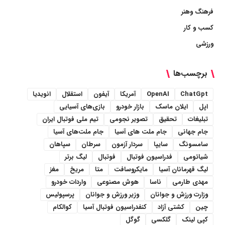
فرهنگ وهنر
کسب و کار
ورزشی
برچسب‌ها
ChatGpt
OpenAI
آمریکا
آیفون
استقلال
انویدیا
اپل
ایلان ماسک
بازار خودرو
بازی‌های آسیایی
تبلیغات
تحقیق
تصویر نجومی
تیم ملی فوتبال ایران
جام جهانی
جام ملت های آسیا
جام ملت‌های آسیا
سامسونگ
سایپا
سردار آزمون
سرطان
سپاهان
شیائومی
فدراسیون فوتبال
فوتبال
لیگ برتر
لیگ قهرمانان آسیا
مایکروسافت
متا
مریخ
مغز
مهدی طارمی
ناسا
هوش مصنوعی
واردات خودرو
وزارت ورزش و جوانان
وزیر ورزش و جوانان
پرسپولیس
چین
کشتی آزاد
کنفدراسیون فوتبال آسیا
کوالکام
کپی لینک
گلکسی
گوگل