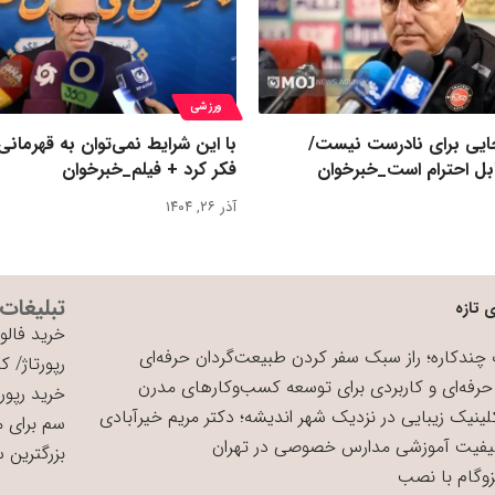
ورزشی
یی برای نادرست نیست/
با این شرایط نمی‌توان به قهرمانی
بل احترام است_خبرخوان
فکر کرد + فیلم_خبرخوان
آذر ۲۶, ۱۴۰۴
تبلیغات
 تازه
خرید فالوو
چندکاره؛ راز سبک سفر کردن طبیعت‌گردان حرفه‌ای
رپورتاژ
/
کی
حرفه‌ای و کاربردی برای توسعه کسب‌وکارهای مدرن
خرید رپورت
لینیک زیبایی در نزدیک شهر اندیشه؛ دکتر مریم خیرآبادی
سم برای 
یفیت آموزشی مدارس خصوصی در تهران
بزرگترین 
زوگام با نصب