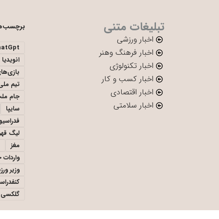
تبلیغات متنی
برچسب‌ه
اخبار ورزشی
hatGpt
اخبار فرهنگ وهنر
انویدیا
اخبار تکنولوژی
بازی‌ها
اخبار کسب و کار
تیم ملی 
اخبار اقتصادی
جام ملت
اخبار سلامتی
سایپا
فدراسیو
لیگ قهر
مغز
واردات 
وزیر ور
کنفدراس
گلکسی