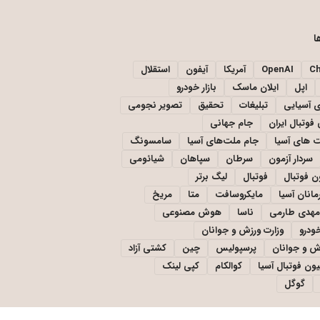
ا
C
OpenAI
آمریکا
آیفون
استقلال
اپل
ایلان ماسک
بازار خودرو
ی آسیایی
تبلیغات
تحقیق
تصویر نجومی
فوتبال ایران
جام جهانی
 های آسیا
جام ملت‌های آسیا
سامسونگ
سردار آزمون
سرطان
سپاهان
شیائومی
ن فوتبال
فوتبال
لیگ برتر
مانان آسیا
مایکروسافت
متا
مریخ
مهدی طارمی
ناسا
هوش مصنوعی
خودرو
وزارت ورزش و جوانان
زش و جوانان
پرسپولیس
چین
کشتی آزاد
یون فوتبال آسیا
کوالکام
کپی لینک
گوگل