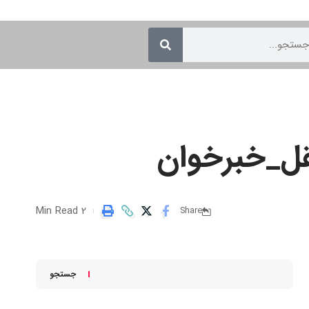
عقل_خبرخوان
2 Min Read
Share
جستجو