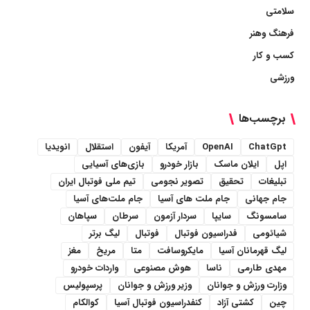
سلامتی
فرهنگ وهنر
کسب و کار
ورزشی
برچسب‌ها
ChatGpt
OpenAI
آمریکا
آیفون
استقلال
انویدیا
اپل
ایلان ماسک
بازار خودرو
بازی‌های آسیایی
تبلیغات
تحقیق
تصویر نجومی
تیم ملی فوتبال ایران
جام جهانی
جام ملت های آسیا
جام ملت‌های آسیا
سامسونگ
سایپا
سردار آزمون
سرطان
سپاهان
شیائومی
فدراسیون فوتبال
فوتبال
لیگ برتر
لیگ قهرمانان آسیا
مایکروسافت
متا
مریخ
مغز
مهدی طارمی
ناسا
هوش مصنوعی
واردات خودرو
وزارت ورزش و جوانان
وزیر ورزش و جوانان
پرسپولیس
چین
کشتی آزاد
کنفدراسیون فوتبال آسیا
کوالکام