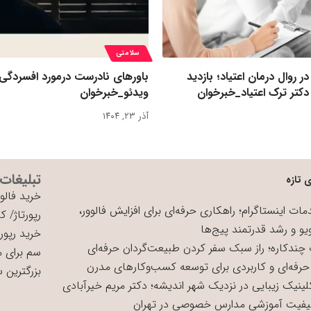
سلامتی
روال درمان اعتیاد؛ بازدید
باورهای نادرست درمورد افسردگی
کتر ترک اعتیاد_خبرخوان
ویدئو_خبرخوان
آذر ۲۳, ۱۴۰۴
تبلیغات
 تازه
خرید فالوو
ات اینستاگرام؛ راهکاری حرفه‌ای برای افزایش فالوور،
رپورتاژ
/
کی
یو و رشد قدرتمند پیج‌ها
خرید رپورت
چندکاره؛ راز سبک سفر کردن طبیعت‌گردان حرفه‌ای
سم برای 
حرفه‌ای و کاربردی برای توسعه کسب‌وکارهای مدرن
بزرگترین 
لینیک زیبایی در نزدیک شهر اندیشه؛ دکتر مریم خیرآبادی
یفیت آموزشی مدارس خصوصی در تهران