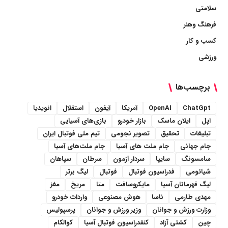
سلامتی
فرهنگ وهنر
کسب و کار
ورزشی
برچسب‌ها
ChatGpt
OpenAI
آمریکا
آیفون
استقلال
انویدیا
اپل
ایلان ماسک
بازار خودرو
بازی‌های آسیایی
تبلیغات
تحقیق
تصویر نجومی
تیم ملی فوتبال ایران
جام جهانی
جام ملت های آسیا
جام ملت‌های آسیا
سامسونگ
سایپا
سردار آزمون
سرطان
سپاهان
شیائومی
فدراسیون فوتبال
فوتبال
لیگ برتر
لیگ قهرمانان آسیا
مایکروسافت
متا
مریخ
مغز
مهدی طارمی
ناسا
هوش مصنوعی
واردات خودرو
وزارت ورزش و جوانان
وزیر ورزش و جوانان
پرسپولیس
چین
کشتی آزاد
کنفدراسیون فوتبال آسیا
کوالکام