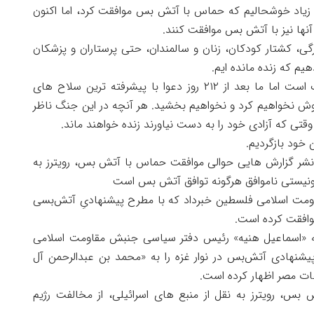
ا زیاد خوشحالیم که حماس با آتش بس موافقت کرد، اما اکنون
آنها نیز با آتش بس موافقت کنند.
ز ۲۱۲ روز نسل‌کشی، آوارگی، کشتار کودکان، زنان و سالمندان، حتی پرستاران و پزشکان
یم که زنده مانده ایم.
این جوان فلسطینی تصریح کرد: غزه زیاد کوچک است اما ما بعد از ۲۱۲ روز دعوا با پیشرفته ترین سلاح های
اموش نخواهیم کرد و نخواهیم بخشید. هر آنچه در این جنگ ناظر
قتی که آزادی خود را به دست نیاورند زنده خواهند ماند.
 خود بازگردیم.
 نشر گزارش هایی حوالی موافقت حماس با آتش بس، رویترز به
هیونیستی ناموافق هرگونه توافق آتش بس است
ومت اسلامی فلسطین خبرداد که با مطرح پیشنهادیِ آتش‌بسی
وافقت کرده است.
که «اسماعیل هنیه» رئیس دفتر سیاسی جنبش مقاومت اسلامی
نهادی آتش‌بس در نوار غزه را به «محمد بن عبدالرحمن آل
ات مصر اظهار کرده است.
 بس، رویترز به نقل از منبع های اسرائیلی، از مخالفت رژیم