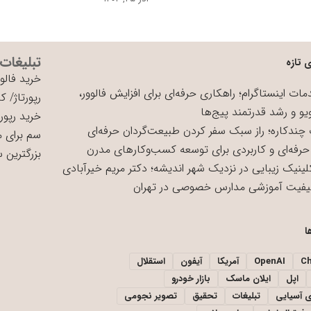
تبلیغات
 تازه
خرید فالوو
ات اینستاگرام؛ راهکاری حرفه‌ای برای افزایش فالوور،
رپورتاژ
/
کی
یو و رشد قدرتمند پیج‌ها
خرید رپورت
چندکاره؛ راز سبک سفر کردن طبیعت‌گردان حرفه‌ای
سم برای 
حرفه‌ای و کاربردی برای توسعه کسب‌وکارهای مدرن
بزرگترین 
لینیک زیبایی در نزدیک شهر اندیشه؛ دکتر مریم خیرآبادی
یفیت آموزشی مدارس خصوصی در تهران
ا
C
OpenAI
آمریکا
آیفون
استقلال
اپل
ایلان ماسک
بازار خودرو
ی آسیایی
تبلیغات
تحقیق
تصویر نجومی