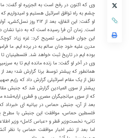
وی که اکنون در رفح است به الجزیره او گفت: م
چشم به راه توافق اسرائیل هستیم و امیدواریم که 
او گفت: این اتفاق، بعد ا
است. زمان آن فرا رسیده است که به دنیا نشان ده
مدرن علیه خود جان سالم به در برده ایم. ما فر
بوده ایم در تاریخ ثبت خواهد شد. فلسطینیان تا و
وی در آخر او گفت: ما زنده مانده ایم تا به سرزمین
همانطور که پیشتر توسط برنا گزارش شد؛ بعد از
نقل از یک مقام اسرائیلی گزارش داد که رژیم ص
پیشتر از سوی المیادین گزارش شد که جنبش مقا
که از سوی میانجیگران مصری و قطری ارایه‌شده م
بعد از آن، جنبش حماس در بیانیه ای خبرداد 
فلسطین حماس، موافقت این جنبش با مطرح پیش
ثانی» نخست‌وزیر قطر و «عباس کامل» وزیر اطلاع
اما بعد از نشر اخبار موافقت حماس با نظر آتش
صهیونیستی با آتش بس خبر داد.