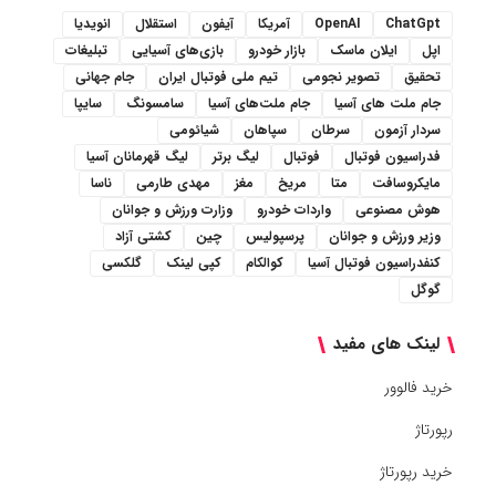
ChatGpt
OpenAI
آمریکا
آیفون
استقلال
انویدیا
اپل
ایلان ماسک
بازار خودرو
بازی‌های آسیایی
تبلیغات
تحقیق
تصویر نجومی
تیم ملی فوتبال ایران
جام جهانی
جام ملت های آسیا
جام ملت‌های آسیا
سامسونگ
سایپا
سردار آزمون
سرطان
سپاهان
شیائومی
فدراسیون فوتبال
فوتبال
لیگ برتر
لیگ قهرمانان آسیا
مایکروسافت
متا
مریخ
مغز
مهدی طارمی
ناسا
هوش مصنوعی
واردات خودرو
وزارت ورزش و جوانان
وزیر ورزش و جوانان
پرسپولیس
چین
کشتی آزاد
کنفدراسیون فوتبال آسیا
کوالکام
کپی لینک
گلکسی
گوگل
لینک های مفید
خرید فالوور
رپورتاژ
خرید رپورتاژ