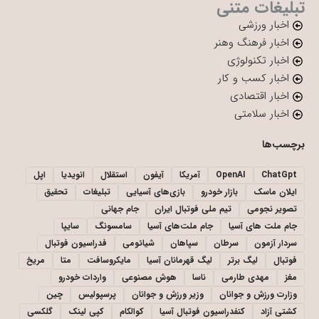
تبلیغات متنی
اخبار ورزشی
اخبار فرهنگ وهنر
اخبار تکنولوژی
اخبار کسب و کار
اخبار اقتصادی
اخبار سلامتی
برچسب‌ها
ChatGpt
OpenAI
آمریکا
آیفون
استقلال
انویدیا
اپل
ایلان ماسک
بازار خودرو
بازی‌های آسیایی
تبلیغات
تحقیق
تصویر نجومی
تیم ملی فوتبال ایران
جام جهانی
جام ملت های آسیا
جام ملت‌های آسیا
سامسونگ
سایپا
سردار آزمون
سرطان
سپاهان
شیائومی
فدراسیون فوتبال
فوتبال
لیگ برتر
لیگ قهرمانان آسیا
مایکروسافت
متا
مریخ
مغز
مهدی طارمی
ناسا
هوش مصنوعی
واردات خودرو
وزارت ورزش و جوانان
وزیر ورزش و جوانان
پرسپولیس
چین
کشتی آزاد
کنفدراسیون فوتبال آسیا
کوالکام
کپی لینک
گلکسی