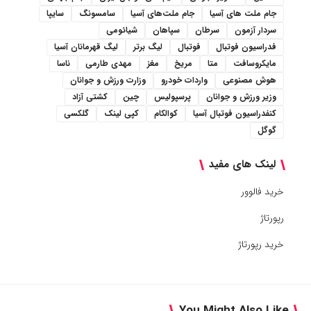
جام ملت های آسیا
جام ملت‌های آسیا
سامسونگ
سایپا
سردار آزمون
سرطان
سپاهان
شیائومی
فدراسیون فوتبال
فوتبال
لیگ برتر
لیگ قهرمانان آسیا
مایکروسافت
متا
مریخ
مغز
مهدی طارمی
ناسا
هوش مصنوعی
واردات خودرو
وزارت ورزش و جوانان
وزیر ورزش و جوانان
پرسپولیس
چین
کشتی آزاد
کنفدراسیون فوتبال آسیا
کوالکام
کپی لینک
گلکسی
گوگل
لینک های مفید
خرید فالوور
رپورتاژ
خرید رپورتاژ
You Might Also Like