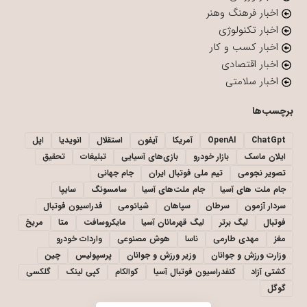
اخبار فرهنگ وهنر
اخبار تکنولوژی
اخبار کسب و کار
اخبار اقتصادی
اخبار سلامتی
برچسب‌ها
ChatGpt
OpenAI
آمریکا
آیفون
استقلال
انویدیا
اپل
ایلان ماسک
بازار خودرو
بازی‌های آسیایی
تبلیغات
تحقیق
تصویر نجومی
تیم ملی فوتبال ایران
جام جهانی
جام ملت های آسیا
جام ملت‌های آسیا
سامسونگ
سایپا
سردار آزمون
سرطان
سپاهان
شیائومی
فدراسیون فوتبال
فوتبال
لیگ برتر
لیگ قهرمانان آسیا
مایکروسافت
متا
مریخ
مغز
مهدی طارمی
ناسا
هوش مصنوعی
واردات خودرو
وزارت ورزش و جوانان
وزیر ورزش و جوانان
پرسپولیس
چین
کشتی آزاد
کنفدراسیون فوتبال آسیا
کوالکام
کپی لینک
گلکسی
گوگل