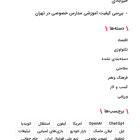
خیرآبادی
بررسی کیفیت آموزشی مدارس خصوصی در تهران
دسته‌ها
اقتصاد
تکنولوژی
دسته‌بندی نشده
سلامتی
فرهنگ وهنر
کسب و کار
ورزشی
برچسب‌ها
ChatGpt
OpenAI
آمریکا
آیفون
استقلال
انویدیا
اپل
ایلان ماسک
بازار خودرو
بازی‌های آسیایی
تبلیغات
تحقیق
تصویر نجومی
تیم ملی فوتبال ایران
جام جهانی