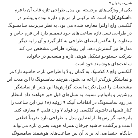
شد_خبرخوان ۷
یکی از ویژگی‌های برجسته این مدل طراحی تازه قاب آن با فرم
«اسکوئرکل»
است که ترکیبی از مربع و دایره بوده و پیشتر در
گلکسی واچ اولترا معارفه شده می بود. به‌ نظر می‌رسد سامسونگ
در طراحی نسل تازه ساعت‌های خود تصمیم دارد این فرم خاص و
متفاوت را به‌گفتن امضای طراحی به‌ کار گیرد و آن را به دیگر
مدل‌ها نیز گسترش دهد. این رویکرد طراحی مشخص می کند
شرکت جستوجو تشکیل هویتی تازه و منسجم در خانواده
ساعت‌های هوشمند خود است.
گلکسی واچ ۸ کلاسیک به گمان زیادً با طراحی تازه، حاشیه‌ نازک‌تر
و نمایشگر بزرگ‌تر اراعه می‌شود، هرچند سامسونگ تا این مدت این
مشخصات را قبول نکرده است. گزارش‌ها این چنین از نمایشگر
روشن‌تر و بادوام‌تر نسبت به نسل‌های قبل خبر خواهند داد. انتظار
می‌رود سامسونگ در اتفاقات آنپکد ۹ ژوئیه (۱۸ تیر) این ساعت را
کنار تلفنهای تاشوی گلکسی زد فولد ۷ و زد فلیپ ۷ معارفه کند.
باتوجه‌به گزارش‌ها، اراعه این مدل با طراحی تازه تقریباً قطعی
است و برگشت حاشیه چرخان همراه هویت بصری تازه می‌تواند
جایگاه اختصاصی‌ای برای آن بین ساعت‌های هوشمند سامسونگ