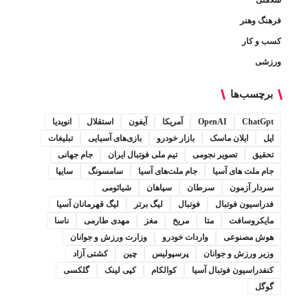
فرهنگ وهنر
کسب و کار
ورزشی
برچسب‌ها
ChatGpt
OpenAI
آمریکا
آیفون
استقلال
انویدیا
اپل
ایلان ماسک
بازار خودرو
بازی‌های آسیایی
تبلیغات
تحقیق
تصویر نجومی
تیم ملی فوتبال ایران
جام جهانی
جام ملت های آسیا
جام ملت‌های آسیا
سامسونگ
سایپا
سردار آزمون
سرطان
سپاهان
شیائومی
فدراسیون فوتبال
فوتبال
لیگ برتر
لیگ قهرمانان آسیا
مایکروسافت
متا
مریخ
مغز
مهدی طارمی
ناسا
هوش مصنوعی
واردات خودرو
وزارت ورزش و جوانان
وزیر ورزش و جوانان
پرسپولیس
چین
کشتی آزاد
کنفدراسیون فوتبال آسیا
کوالکام
کپی لینک
گلکسی
گوگل