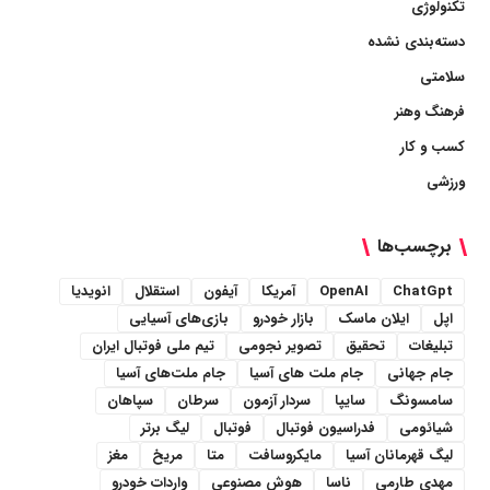
تکنولوژی
دسته‌بندی نشده
سلامتی
فرهنگ وهنر
کسب و کار
ورزشی
برچسب‌ها
ChatGpt
OpenAI
آمریکا
آیفون
استقلال
انویدیا
اپل
ایلان ماسک
بازار خودرو
بازی‌های آسیایی
تبلیغات
تحقیق
تصویر نجومی
تیم ملی فوتبال ایران
جام جهانی
جام ملت های آسیا
جام ملت‌های آسیا
سامسونگ
سایپا
سردار آزمون
سرطان
سپاهان
شیائومی
فدراسیون فوتبال
فوتبال
لیگ برتر
لیگ قهرمانان آسیا
مایکروسافت
متا
مریخ
مغز
مهدی طارمی
ناسا
هوش مصنوعی
واردات خودرو