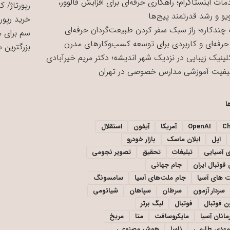
ات اینستاگرام؛ راهکاری حرفه‌ای برای افزایش فالوور،
رپورتاژ
/
کی
یو و رشد قدرتمند پیج‌ها
خرید رپورت
چندکاره؛ راز سبک سفر کردن طبیعت‌گردان حرفه‌ای
سم برای 
حرفه‌ای و کاربردی برای توسعه کسب‌وکارهای مدرن
بزرگترین 
لینیک زیبایی در نزدیک شهر اندیشه؛ دکتر مریم خیرآبادی
یفیت آموزشی مدارس خصوصی در تهران
ا
C
OpenAI
آمریکا
آیفون
استقلال
اپل
ایلان ماسک
بازار خودرو
ی آسیایی
تبلیغات
تحقیق
تصویر نجومی
فوتبال ایران
جام جهانی
 های آسیا
جام ملت‌های آسیا
سامسونگ
سردار آزمون
سرطان
سپاهان
شیائومی
ن فوتبال
فوتبال
لیگ برتر
مانان آسیا
مایکروسافت
متا
مریخ
مهدی طارمی
ناسا
هوش مصنوعی