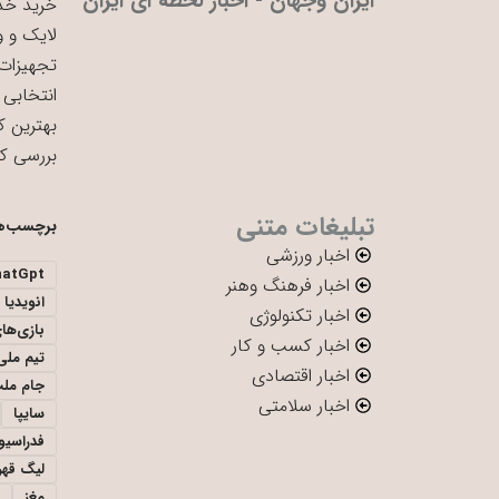
ایران وجهان - اخبار لحظه ای ایران
خرید خدم
لایک و و
تجهیزات 
انتخابی 
بهترین ک
بررسی ک
تبلیغات متنی
برچسب‌ه
اخبار ورزشی
hatGpt
اخبار فرهنگ وهنر
انویدیا
اخبار تکنولوژی
بازی‌ها
اخبار کسب و کار
تیم ملی 
اخبار اقتصادی
جام ملت
اخبار سلامتی
سایپا
فدراسیو
لیگ قهر
مغز