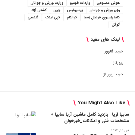
هوش مصنوعی
واردات خودرو
وزارت ورزش و جوانان
وزیر ورزش و جوانان
پرسپولیس
چین
کشتی آزاد
کنفدراسیون فوتبال آسیا
کوالکام
کپی لینک
گلکسی
گوگل
لینک های مفید
خرید فالوور
رپورتاژ
خرید رپورتاژ
You Might Also Like
سایپا آریا | بازدید کامل ماشین آریا سایپا +
مشخصات فنی و امکانات_خبرخوان
دی ۱۶, ۱۴۰۴