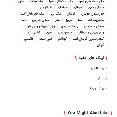
جام ملت های آسیا
جام ملت‌های آسیا
سامسونگ
سایپا
سردار آزمون
سرطان
سپاهان
شیائومی
فدراسیون فوتبال
فوتبال
لیگ برتر
لیگ قهرمانان آسیا
مایکروسافت
متا
مریخ
مغز
مهدی طارمی
ناسا
هوش مصنوعی
واردات خودرو
وزارت ورزش و جوانان
وزیر ورزش و جوانان
پرسپولیس
چین
کشتی آزاد
کنفدراسیون فوتبال آسیا
کوالکام
کپی لینک
گلکسی
گوگل
لینک های مفید
خرید فالوور
رپورتاژ
خرید رپورتاژ
You Might Also Like