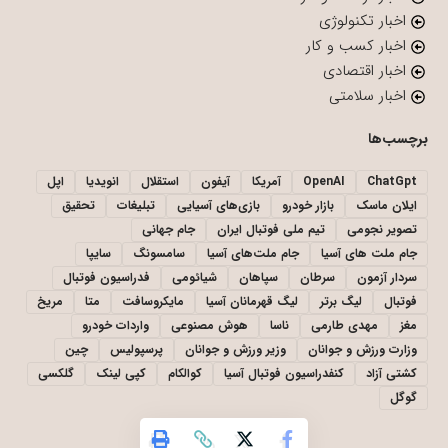
اخبار تکنولوژی
اخبار کسب و کار
اخبار اقتصادی
اخبار سلامتی
برچسب‌ها
ChatGpt
OpenAI
آمریکا
آیفون
استقلال
انویدیا
اپل
ایلان ماسک
بازار خودرو
بازی‌های آسیایی
تبلیغات
تحقیق
تصویر نجومی
تیم ملی فوتبال ایران
جام جهانی
جام ملت های آسیا
جام ملت‌های آسیا
سامسونگ
سایپا
سردار آزمون
سرطان
سپاهان
شیائومی
فدراسیون فوتبال
فوتبال
لیگ برتر
لیگ قهرمانان آسیا
مایکروسافت
متا
مریخ
مغز
مهدی طارمی
ناسا
هوش مصنوعی
واردات خودرو
وزارت ورزش و جوانان
وزیر ورزش و جوانان
پرسپولیس
چین
کشتی آزاد
کنفدراسیون فوتبال آسیا
کوالکام
کپی لینک
گلکسی
گوگل