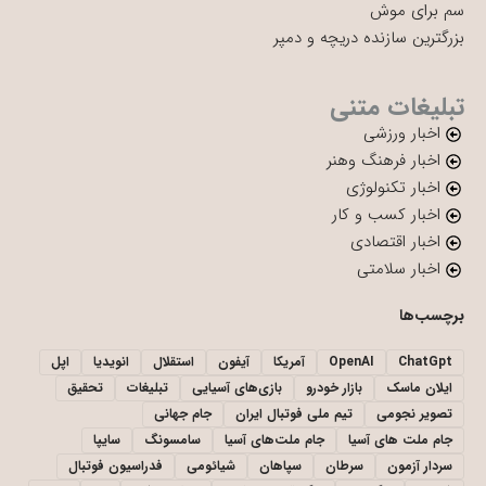
سم برای موش
بزرگترین سازنده دریچه و دمپر
تبلیغات متنی
اخبار ورزشی
اخبار فرهنگ وهنر
اخبار تکنولوژی
اخبار کسب و کار
اخبار اقتصادی
اخبار سلامتی
برچسب‌ها
ChatGpt
OpenAI
آمریکا
آیفون
استقلال
انویدیا
اپل
ایلان ماسک
بازار خودرو
بازی‌های آسیایی
تبلیغات
تحقیق
تصویر نجومی
تیم ملی فوتبال ایران
جام جهانی
جام ملت های آسیا
جام ملت‌های آسیا
سامسونگ
سایپا
سردار آزمون
سرطان
سپاهان
شیائومی
فدراسیون فوتبال