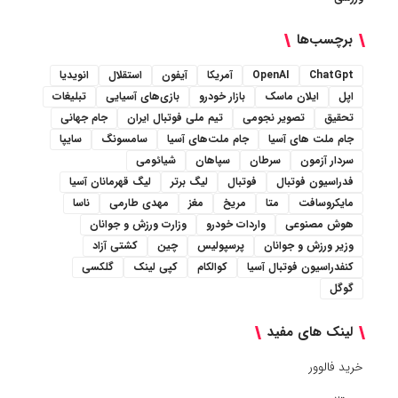
برچسب‌ها
ChatGpt
OpenAI
آمریکا
آیفون
استقلال
انویدیا
اپل
ایلان ماسک
بازار خودرو
بازی‌های آسیایی
تبلیغات
تحقیق
تصویر نجومی
تیم ملی فوتبال ایران
جام جهانی
جام ملت های آسیا
جام ملت‌های آسیا
سامسونگ
سایپا
سردار آزمون
سرطان
سپاهان
شیائومی
فدراسیون فوتبال
فوتبال
لیگ برتر
لیگ قهرمانان آسیا
مایکروسافت
متا
مریخ
مغز
مهدی طارمی
ناسا
هوش مصنوعی
واردات خودرو
وزارت ورزش و جوانان
وزیر ورزش و جوانان
پرسپولیس
چین
کشتی آزاد
کنفدراسیون فوتبال آسیا
کوالکام
کپی لینک
گلکسی
گوگل
لینک های مفید
خرید فالوور