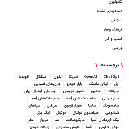
تکنولوژی
دسته‌بندی نشده
سلامتی
فرهنگ وهنر
کسب و کار
ورزشی
برچسب‌ها
ChatGpt
OpenAI
آمریکا
آیفون
استقلال
انویدیا
اپل
ایلان ماسک
بازار خودرو
بازی‌های آسیایی
تبلیغات
تحقیق
تصویر نجومی
تیم ملی فوتبال ایران
جام جهانی
جام ملت های آسیا
جام ملت‌های آسیا
سامسونگ
سایپا
سردار آزمون
سرطان
سپاهان
شیائومی
فدراسیون فوتبال
فوتبال
لیگ برتر
لیگ قهرمانان آسیا
مایکروسافت
متا
مریخ
مغز
مهدی طارمی
ناسا
هوش مصنوعی
واردات خودرو