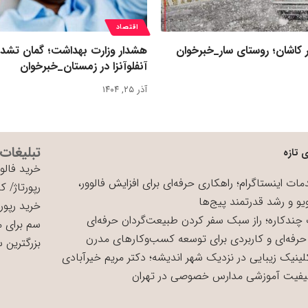
اقتصاد
 کاشان؛ روستای سار_خبرخوان
هشدار وزارت بهداشت؛ گمان تشد
آنفلوآنزا در زمستان_خبرخوان
آذر ۲۵, ۱۴۰۴
تبلیغات
 تازه
خرید فالوو
ات اینستاگرام؛ راهکاری حرفه‌ای برای افزایش فالوور،
رپورتاژ
/
کی
یو و رشد قدرتمند پیج‌ها
خرید رپورت
چندکاره؛ راز سبک سفر کردن طبیعت‌گردان حرفه‌ای
سم برای 
حرفه‌ای و کاربردی برای توسعه کسب‌وکارهای مدرن
بزرگترین 
لینیک زیبایی در نزدیک شهر اندیشه؛ دکتر مریم خیرآبادی
یفیت آموزشی مدارس خصوصی در تهران