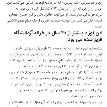
زن و همسرش «تیم پیرس» که در ایالت اوهایو زندگی می‌کنند، این
رویان را از زنی که آن را در سال ۱۹۹۴ تشکیل کرده می بود، به
فرزندخواندگی پذیرفتند. او می‌گوید خانواده‌اش و این چنین اعضای
کلیسا فکر می‌کنند این نوشته همانند چیزی از یک فیلم علمی-تخیلی
است.
این نوزاد بیشتر از ۳۰ سال در خزانه آزمایشگاه
فریز شده می بود
ریشه‌های این داستان به اغاز دهه ۱۹۹۰ بازمی‌گردد، وقتی «لیندا
آرچرد» بعد از ۶ سال تلاش ناموفق برای باردارشدن، تصمیم گرفت
همراه با همسرش از روش لقاح مصنوعی (IVF) منفعت گیری کند،
فناوری‌ای که در آن زمان تا این مدت نسبتاً تازه می بود.
بااین‌حال آنها کار را انجام دادند و در ماه مه ۱۹۹۴ موفق شدند چهار
رویان تشکیل کنند. یکی از این رویان‌ها به رحم لیندا منتقل شد و
نتیجه آن، تولد یک دختر سالم می بود. ۳ رویان باقی‌مانده نیز به
روش انجماد (کرایوپرزرویشن) نگهداری شده و در یک مخزن
مخصوص ذخیره شدند.
این ماجرا مربوط به ۳۱ سال پیش است. آن نوزاد دختر سالم اکنون