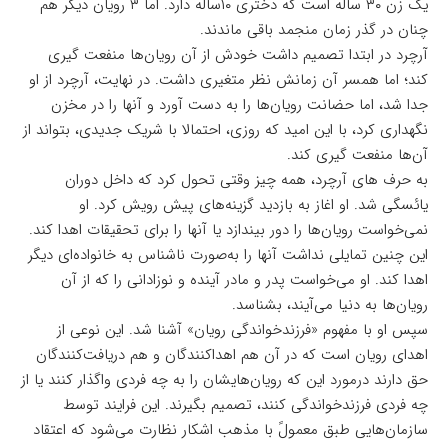
یک زن ۳۰ ساله است که دختری ۱۰ساله دارد. اما ۳ رویان دیگر هم
چنان در گذر زمان منجمد باقی ماندند.
آرچرد در ابتدا تصمیم داشت خودش از آن رویان‌ها منفعت گیری
کند؛ اما همسر آن زمانش نظر متغیری داشت. در نهایت، آرچرد از او
جدا شد، اما حضانت رویان‌ها را به دست آورد و آنها را در مخزن
نگهداری کرد، با این امید که روزی، احتمالا با شریک جدیدی، بتواند از
آن‌ها منفعت گیری کند.
به حرف های آرچرد، همه چیز وقتی تحول کرد که داخل دوران
یائسگی شد. او اغاز به بازدید گزینه‌های پیش رویش کرد. او
نمی‌خواست رویان‌ها را دور بیندازد یا آنها را برای تحقیقات اهدا کند.
این چنین تمایلی نداشت آنها را به‌صورت ناشناس به خانواده‌ای دیگر
اهدا کند. او می‌خواست پدر و مادر آینده و نوزادانی را که از آن
رویان‌ها به دنیا می‌آیند، بشناسد.
سپس او با مفهوم «فرزندخواندگی رویان» آشنا شد. این نوعی از
اهدای رویان است که در آن هم اهداکنندگان و هم دریافت‌کنندگان
حق دارند درمورد این که رویان‌هایشان را به چه فردی واگذار کنند یا از
چه فردی فرزندخواندگی کنند، تصمیم بگیرند. این فرایند توسط
سازمان‌هایی طبق معمولً با مذهب اشکار نظارت می‌شود که اعتقاد