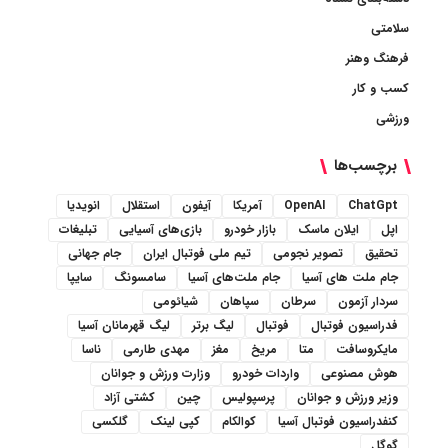
سلامتی
فرهنگ وهنر
کسب و کار
ورزشی
برچسب‌ها
ChatGpt
OpenAI
آمریکا
آیفون
استقلال
انویدیا
اپل
ایلان ماسک
بازار خودرو
بازی‌های آسیایی
تبلیغات
تحقیق
تصویر نجومی
تیم ملی فوتبال ایران
جام جهانی
جام ملت های آسیا
جام ملت‌های آسیا
سامسونگ
سایپا
سردار آزمون
سرطان
سپاهان
شیائومی
فدراسیون فوتبال
فوتبال
لیگ برتر
لیگ قهرمانان آسیا
مایکروسافت
متا
مریخ
مغز
مهدی طارمی
ناسا
هوش مصنوعی
واردات خودرو
وزارت ورزش و جوانان
وزیر ورزش و جوانان
پرسپولیس
چین
کشتی آزاد
کنفدراسیون فوتبال آسیا
کوالکام
کپی لینک
گلکسی
گوگل